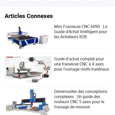
Articles Connexes
Mini Fraiseuse CNC 6090 : Le
Guide d'Achat Intelligent pour
les Acheteurs B2B
Guide d'achat complet pour
une fraiseuse CNC à 4 axes
pour l'usinage multi-matériaux
Coûts opérationnels continus élevés
Au-delà du prix d'achat, les opérateurs doivent budgétiser :
des outils en carbure coûteux qui s'usent rapidement, une
Déverrouiller des conceptions
consommation électrique élevée, de l'air comprimé pour la
complexes : Un guide des
table à vide et le remplacement régulier des joints de la
routeurs CNC 5 axes pour le
table à vide. Le système de collecte de poussière
fraisage de mousse
consomme également une quantité importante d'énergie
et nécessite le remplacement des filtres.