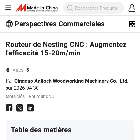
Perspectives Commerciales
Découvrez d'autres articles populaires
Routeur de Nesting CNC : Augmentez
sur Perspectives Commerciales !
Voir Plus
l'efficacité 15-20m/min
Vues:
8
Par
Qingdao Antioch Woodworking Machinery Co., Ltd.
sur
2026-04-30
Mots clés:
Routeur CNC
Table des matières