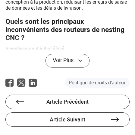
conception à la production, réduisant les erreurs de saisie
de données et les délais de livraison.
Quels sont les principaux
inconvénients des routeurs de nesting
CNC ?
Investissement initial élevé
Un routeur de nesting CNC de qualité professionnelle avec
Voir Plus
une table à vide, un changeur d'outils et un système de
collecte de poussière peut coûter entre 30 000 et plus de
100 000 dollars. C'est un investissement en capital
Politique de droits d'auteur
important pour les petites et moyennes entreprises. Le
retour sur investissement doit être soigneusement calculé
en fonction du volume projeté.
Article Précédent
Courbe d'apprentissage abrupte
Exploiter un routeur CNC nécessite des compétences en
Article Suivant
conception CAD, en programmation CAM (trajectoires
d'outils, vitesses, avances) et en fonctionnement de la