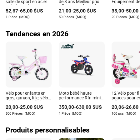
salle de sport en acier
de 8 ans Meilleur prix
Équipement de
R: L'avantage principal est les économies de coûts,
utilisé pour le cyclisme
vélo pour enfants de 5
pour la maiso
52,67
-
65,00
$US
21,00
-
25,00
$US
35,00
-
50,00
en spinning
à 10 ans
Gymnastique i
permettant aux détaillants d'offrir des prix compétitifs et
Produits de sp
1 Pièce
(MOQ)
50 Pièces
(MOQ)
20 Pièces
(MOQ)
de gérer l'inventaire efficacement.
roulant Statio
Immersif 22" 
tactile HD Vélo
Q: Comment puis-je m'assurer que les vélos répondent
Tendances en 2026
spinning
aux normes de sécurité ?
R: Achetez auprès de fabricants réputés et demandez des
certifications de conformité des produits pour les régions
ou pays spécifiques dans lesquels vous opérez.
Q: Y a-t-il une quantité minimale de commande pour les
achats en gros ?
R: La plupart des fournisseurs ont une exigence de
Vélo pour enfants en
Moto bébé haute
12 Vélo pour fi
commande minimale, qui peut varier en fonction du
gros, garçon, fille, vélo à
performance Rfn mini
pouces pour e
pédales pour bébé,
tout-terrain moto
vélo avec pani
fournisseur et des conditions spécifiques de vente.
20,00
-
25,00
$US
350,00
-
630,00
$US
20,06
-
26,80
poussette pour enfants
enfant vélo de terre en
ligne pour béb
gros
500 Pièces
(MOQ)
1 Pièce
(MOQ)
100 pcs
(MOQ)
Produits personnalisables