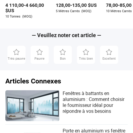
extrudé pour matériaux
isolation sonore et
au vent avec r
4 110,00
-
4 660,00
128,00
-
135,00
$US
78,00
-
85,00
de construction
thermique
thermique pour
$US
5 Mètres Carrés
(MOQ)
10 Mètres Carrés
10 Tonnes
(MOQ)
— Veuillez noter cet article —
Très pauvre
Pauvre
Bon
Très bien
Excellent
Articles Connexes
Fenêtres à battants en
aluminium : Comment choisir
le fournisseur idéal pour
répondre à vos besoins
Porte en aluminium vs fenêtre