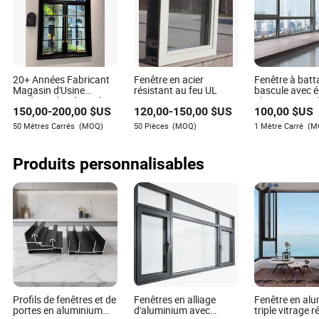
20+ Années Fabricant
Fenêtre en acier
Fenêtre à batt
Gabriella Diaz
Magasin d'Usine
résistant au feu UL
bascule avec é
Fenêtres de Sécurité en
aluminium, iso
Auteur
150,00
-
200,00
$US
120,00
-
150,00
$US
100,00
$US
Acier à Battant en
thermique
Aluminium Alliage
50 Mètres Carrés
(MOQ)
50 Pièces
(MOQ)
1 Mètre Carré
(M
Fenêtre Ronde avec
Gabriella Diaz est une écrivaine perspicace et
Services Après-Vente à
expérimentée spécialisée dans l'industrie des
Vie
Produits personnalisables
matériaux de construction. Avec un accent particulier
sur l'évaluation du potentiel d'établissement de
partenariats à long terme avec les fournisseurs pour
répondre aux besoins futurs des projets et aux besoins
continus, Gabriella apporte une compréhension
approfondie des dynamiques de l'industrie à son
travail.
Profils de fenêtres et de
Fenêtres en alliage
Fenêtre en al
portes en aluminium
d'aluminium avec
triple vitrage r