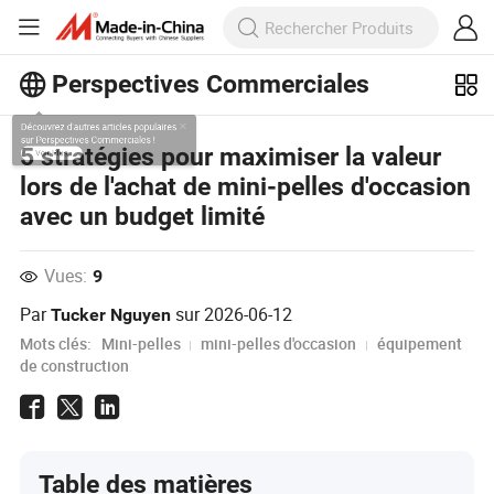
Perspectives Commerciales
Découvrez d'autres articles populaires
5 stratégies pour maximiser la valeur
sur Perspectives Commerciales !
lors de l'achat de mini-pelles d'occasion
Voir Plus
avec un budget limité
Vues:
9
Par
sur
2026-06-12
Tucker Nguyen
Mots clés:
Mini-pelles
mini-pelles d'occasion
équipement
de construction
Table des matières