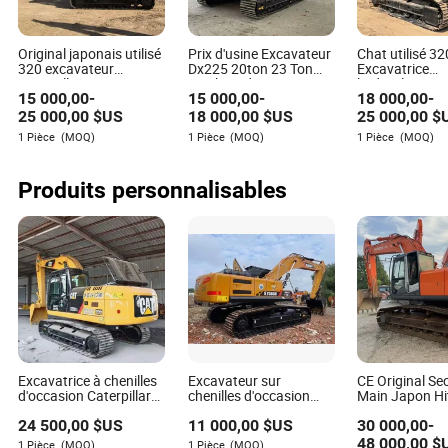
les machines d'occasion ?
R : Bien que ce ne soit pas courant, certains
Original japonais utilisé
Prix d'usine Excavateur
Chat utilisé 32
concessionnaires offrent des garanties limitées sur les
320 excavateur
Dx225 20ton 23 Ton
Excavatrice
Caterpillar 20 tonne
Machine d'excavation
hydraulique 3
machines d'occasion ; cela vaut la peine de se renseigner
15 000,00
-
15 000,00
-
18 000,00
-
machine de
d'occasion Excavateur
320d 320cl 3
lors de vos négociations d'achat.
terrassement
d'occasion à vendre
320dl 320gc 3
25 000,00
$US
18 000,00
$US
25 000,00
$
d'occasion pas chère
Original 20ton
1 Pièce
(MOQ)
1 Pièce
(MOQ)
1 Pièce
(MOQ)
320d 320d2 320dl
Caterpillar 320
excavateurs d'occasion
d'occasion Us
Cat320 à vendre
Excavadora C
Produits personnalisables
Tucker Nguyen
Auteur
Tucker Nguyen est un auteur accompli avec une vaste
expérience dans l'industrie de la fabrication et de
l'usinage. Il a développé une compréhension
approfondie des capacités de livraison des
Excavatrice à chenilles
Excavateur sur
CE Original S
d'occasion Caterpillar
chenilles d'occasion
Main Japon Hi
fournisseurs dans le secteur, ce qui est devenu son
320d Digger d'occasion
Sany Sy365h Sy235c
Zx350 Zx350-
domaine d'expertise.
24 500,00
$US
11 000,00
$US
30 000,00
-
20t Original Japon
Sy135c Sy60c 485h
30 Ton 35ton P
Excavateurs à roues
Moyen Hydrau
48 000,00
$
1 Pièce
(MOQ)
1 Pièce
(MOQ)