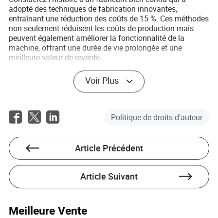
adopté des techniques de fabrication innovantes,
entraînant une réduction des coûts de 15 %. Ces méthodes
non seulement réduisent les coûts de production mais
peuvent également améliorer la fonctionnalité de la
machine, offrant une durée de vie prolongée et une
meilleure valeur de revente.
Avec ces stratégies, vous pouvez naviguer dans les
Voir Plus
complexités de l'achat de mini-pelles d'occasion et
maximiser la valeur de votre achat tout en respectant
votre budget.
Politique de droits d'auteur
Conclusion
L'achat d'une mini-pelle d'occasion ne doit pas être une
Article Précédent
dépense accablante. En comprenant la classification des
produits, en reconnaissant les facteurs influençant le coût,
en tirant parti des avantages de coût liés au volume de
Article Suivant
production et en employant des stratégies d'achat
intelligentes, vous pouvez optimiser votre investissement.
Rester informé des méthodes de fabrication innovantes
Meilleure Vente
garantit également que vous obtenez des machines