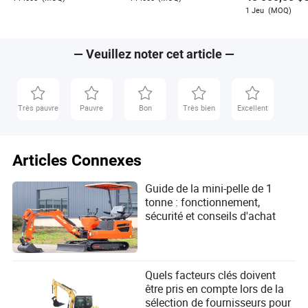
d'occasion de haute
Crawler Excava
1 Jeu
(MOQ)
qualité à vendre
Utilisée à Vend
— Veuillez noter cet article —
Très pauvre
Pauvre
Bon
Très bien
Excellent
Articles Connexes
Guide de la mini-pelle de 1
tonne : fonctionnement,
sécurité et conseils d'achat
Quels facteurs clés doivent
être pris en compte lors de la
sélection de fournisseurs pour