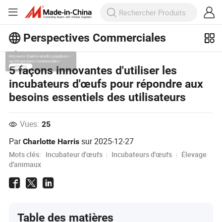
Perspectives Commerciales
Découvrez d'autres articles populaires
5 façons innovantes d'utiliser les
sur Perspectives Commerciales !
incubateurs d'œufs pour répondre aux
Voir Plus
besoins essentiels des utilisateurs
Vues:
25
Par
sur
2025-12-27
Charlotte Harris
Mots clés:
Incubateur d'œufs
Incubateurs d'œufs
Élevage
d'animaux
Table des matières