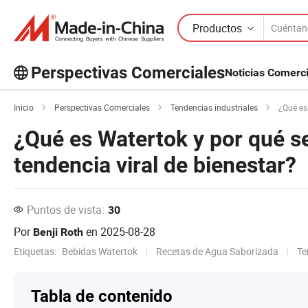
Productos
Perspectivas Comerciales
Noticias Comerc
¡Explora más artículos populares en
Inicio
Perspectivas Comerciales
Tendencias industriales
¿Qué es 
Perspectivas Comerciales!
¿Qué es Watertok y por qué se
Ver Más
tendencia viral de bienestar?
Puntos de vista:
30
Por
en
2025-08-28
Benji Roth
Etiquetas:
Bebidas Watertok
Recetas de Agua Saborizada
Te
Tabla de contenido