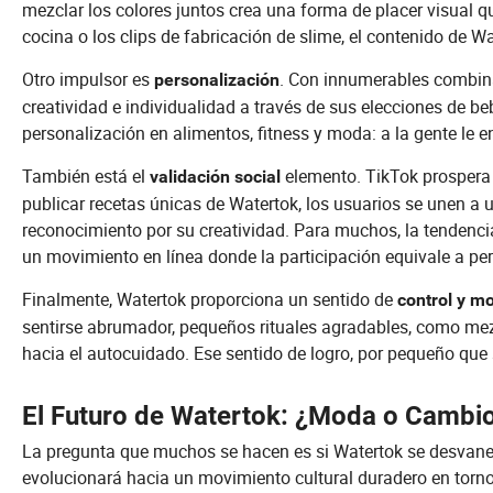
mezclar los colores juntos crea una forma de placer visual q
cocina o los clips de fabricación de slime, el contenido de Wa
Otro impulsor es
. Con innumerables combina
personalización
creatividad e individualidad a través de sus elecciones de be
personalización en alimentos, fitness y moda: a la gente le 
También está el
elemento. TikTok prospera 
validación social
publicar recetas únicas de Watertok, los usuarios se unen
reconocimiento por su creatividad. Para muchos, la tendencia
un movimiento en línea donde la participación equivale a per
Finalmente, Watertok proporciona un sentido de
control y mo
sentirse abrumador, pequeños rituales agradables, como me
hacia el autocuidado. Ese sentido de logro, por pequeño que 
El Futuro de Watertok: ¿Moda o Cambio
La pregunta que muchos se hacen es si Watertok se desvanec
evolucionará hacia un movimiento cultural duradero en torno 