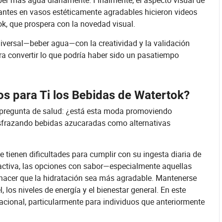
ber más agua diariamente. Finalmente, el aspecto visual de
lantes en vasos estéticamente agradables hicieron videos
ok, que prospera con la novedad visual.
iversal—beber agua—con la creatividad y la validación
ara convertir lo que podría haber sido un pasatiempo
os para Ti los Bebidas de Watertok?
e pregunta de salud: ¿está esta moda promoviendo
sfrazando bebidas azucaradas como alternativas
 tienen dificultades para cumplir con su ingesta diaria de
activa, las opciones con sabor—especialmente aquellas
hacer que la hidratación sea más agradable. Mantenerse
l, los niveles de energía y el bienestar general. En este
cional, particularmente para individuos que anteriormente