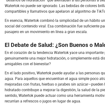
“desafíos de hidratación” que alentaban a las personas a be
Watertok no puede ser ignorado. Las bebidas de colores bril
compartibles y llamativos que apelaron al algoritmo de TikT
En esencia, Watertok combinó la simplicidad de un hábito un
social del contenido viral. Esa combinación fue suficiente p
pasajero en un movimiento en línea a gran escala.
El Debate de Salud: ¿Son Buenos o Mal
En el corazón de la tendencia Watertok yace una important
genuinamente una mejor hidratación, o simplemente está di
amigables con el bienestar?
En el lado positivo, Watertok puede ayudar a las personas que
agua. Para aquellos que encuentran el agua simple poco atr
mejoradas con frutas, hierbas o jarabes sin azúcar—pueden 
hidratado contribuye a mejorar la digestión, la salud de la pie
sentido, Watertok puede actuar como una herramienta motiva
recurrían a refrescos o jugos en lugar de agua.