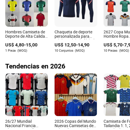
La mayoría de los uniformes de fútbol modernos utilizan
fibras sintéticas como el poliéster, mezcladas con otros
materiales para mejorar la transpirabilidad y el control de
la humedad.
Hombres Camiseta de
Chaqueta de deporte
2627 Copa Mu
¿Cómo mejoran los uniformes de fútbol la seguridad del
Deporte de Alta Calidad
personalizada para
Hombre Ropa
jugador?
al por mayor Traje
adultos, club de fútbol,
Deportiva de A
US$
4,80
-
15,00
US$
12,50
-
14,90
US$
5,70
-
7,
Deportivo Ropa de
manga larga,
Calidad Camise
Los uniformes están diseñados con acolchado en áreas
Fútbol 2022 Versión del
entrenamiento, chándal
mayor Chánda
1 Pieza
(MOQ)
10 Conjuntos
(MOQ)
10 Piezas
(MOQ)
Jugador Camiseta de
de fútbol
de Fútbol 202
clave y están hechos de materiales que proporcionan
Fútbol
del Jugador C
cierto grado de resistencia al impacto, mejorando así la
de Fútbol Tran
Tendencias en 2026
seguridad del jugador.
¿Por qué es importante la transpirabilidad en los
uniformes de fútbol?
La transpirabilidad ayuda a gestionar la temperatura
corporal y el sudor, manteniendo a los jugadores cómodos
y concentrados durante el juego.
26/27 Mundial
2026 Copas del Mundo
Camiseta de F
Nacional Francia
Nuevas Camisetas de
Tailandia 1: 1,