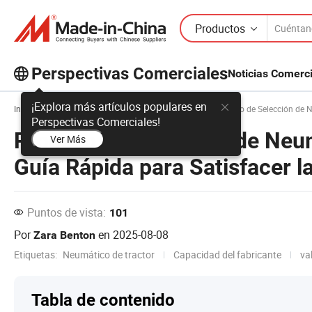
Productos
Perspectivas Comerciales
Noticias Comerc
¡Explora más artículos populares en
Inicio
Perspectivas Comerciales
Inicio
Proceso de Selección de Neum
Perspectivas Comerciales!
Proceso de Selección de Neum
Ver Más
Guía Rápida para Satisfacer l
Puntos de vista:
101
Por
en
2025-08-08
Zara Benton
Etiquetas:
Neumático de tractor
Capacidad del fabricante
va
Tabla de contenido