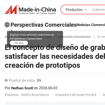
Productos
Perspectivas Comerciales
Noticias Comerc
¡Explora más artículos populares en
Inicio
Perspectivas Comerciales
Adquisición de productos
El concept
Perspectivas Comerciales!
El concepto de diseño de grab
Ver Más
satisfacer las necesidades del
creación de prototipos
Puntos de vista:
11
Por
en
2026-06-03
Nathan Scott
Etiquetas:
diseño de producto
Grabadora de Audio Portátil
t