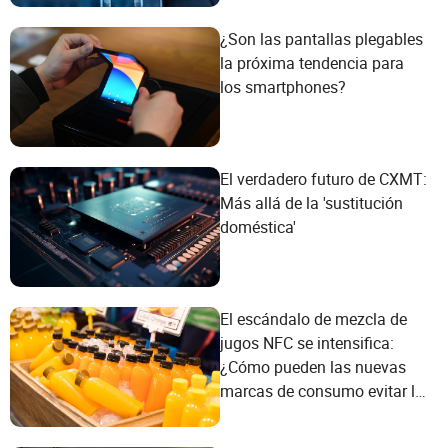
¿Son las pantallas plegables
la próxima tendencia para
los smartphones?
El verdadero futuro de CXMT:
Más allá de la 'sustitución
doméstica'
El escándalo de mezcla de
jugos NFC se intensifica:
¿Cómo pueden las nuevas
marcas de consumo evitar la
trampa del marketing
conceptual?