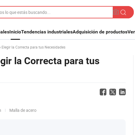
iales
Inicio
Tendencias industriales
Adquisición de productos
Ven
Elegir la Correcta para tus Necesidades
ir la Correcta para tus
n
Malla de acero