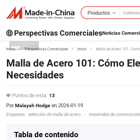
Productos
Perspectivas Comerciales
Noticias Comerc
¡Explora más artículos populares en
Inicio
Perspectivas Comerciales
Inicio
Malla de Acero 101: Cómo 
Perspectivas Comerciales!
Malla de Acero 101: Cómo Eleg
Ver Más
Necesidades
Puntos de vista:
13
Por
en
2026-01-19
Malayah Hodge
Etiquetas:
selección de malla de acero
materiales de construcció
Tabla de contenido