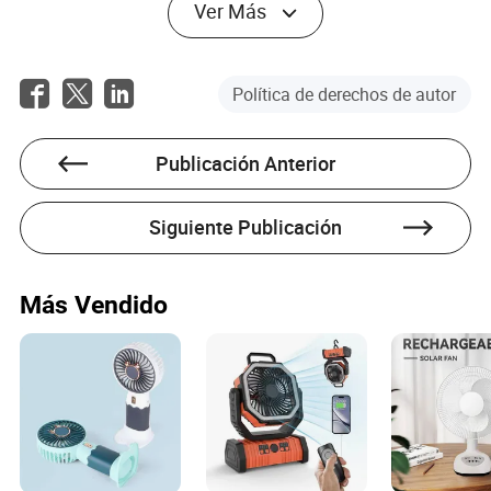
realistas.
Ver Más
El comportamiento de búsqueda
muestra la segunda ola
Política de derechos de autor
El comportamiento de búsqueda en torno a los
ventiladores portátiles es fuertemente de cola larga. La
Publicación Anterior
gente busca el mejor ventilador portátil para
desplazamientos, ventilador silencioso para escritorio en
la oficina, ventilador de cuello para conciertos al aire libre,
Siguiente Publicación
ventilador con larga duración de batería, ventilador para
sofocos y ventilador con clip para cochecito o viaje.
Esas consultas muestran que los compradores no solo
Más Vendido
preguntan qué ventilador es popular. Están tratando de
mapear un formato de producto a una situación
estresante. El contenido que organiza los ventiladores por
escenario servirá mejor a la intención de búsqueda que el
contenido que simplemente clasifica diez modelos
similares.
También hay demanda de SEO en torno al mantenimiento
y la seguridad: cómo limpiar un ventilador portátil, si los