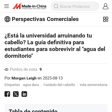
Perspectivas Comerciales
¡Explora más artículos populares en
Perspectivas Comerciales!
¿Está la universidad arruinando tu
Ver Más
cabello? La guía definitiva para
estudiantes para sobrevivir al "agua del
dormitorio"
Puntos de vista:
9
Por
en
2025-08-13
Morgan Leigh
Etiquetas:
agua dura
Cuidado del cabello
vida universitaria
Tabla de contenido