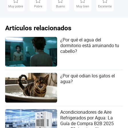
Muy pobre
Pobre
Bueno
Muy bien
Excelente
Artículos relacionados
¿Por qué el agua del
dormitorio está arruinando tu
cabello?
Conclusión
El dilema del "agua del dormitorio" es una parte real y
¿Por qué odian los gatos el
frustrante de la experiencia universitaria para muchos
agua?
estudiantes. La combinación de agua dura regional y
plomería envejecida en el campus crea la tormenta
perfecta para problemas capilares, convirtiendo lo que
debería ser una simple rutina diaria en una fuente de
estrés. Sin embargo, este es un desafío que puede
Acondicionadores de Aire
superar. Al comprender la ciencia detrás del agua dura y la
Refrigerados por Agua: La
acumulación de minerales, puede armarse con las
Guía de Compra B2B 2025
herramientas adecuadas, desde un filtro de ducha que