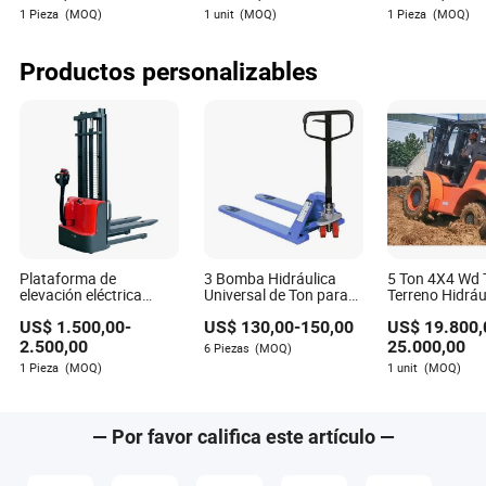
Toyota / Hangcha Heli
Todo Terreno
Resistencia C
1 Pieza
(MOQ)
1 unit
(MOQ)
1 Pieza
(MOQ)
Hecha en Chin
Aaden Merritt
Productos personalizables
Autor
Aaden Merritt es un escritor experimentado en la
industria del transporte, especializado en
evaluaciones de costo-beneficio. Con un agudo
sentido del detalle y una pasión por analizar la
eficiencia de los sistemas de transporte, Aaden aporta
una gran cantidad de conocimientos y experiencia a
sus artículos.
Plataforma de
3 Bomba Hidráulica
5 Ton 4X4 Wd
elevación eléctrica
Universal de Ton para
Terreno Hidráu
hidráulica todo terreno
Carretilla Elevadora de
Automático Di
US$
1.500,00
-
US$
130,00
-
150,00
US$
19.800,
apilador de palets con
Palets
Montacargas
nivelación elevadora
2.500,00
25.000,00
6 Piezas
(MOQ)
1 Pieza
(MOQ)
1 unit
(MOQ)
— Por favor califica este artículo —