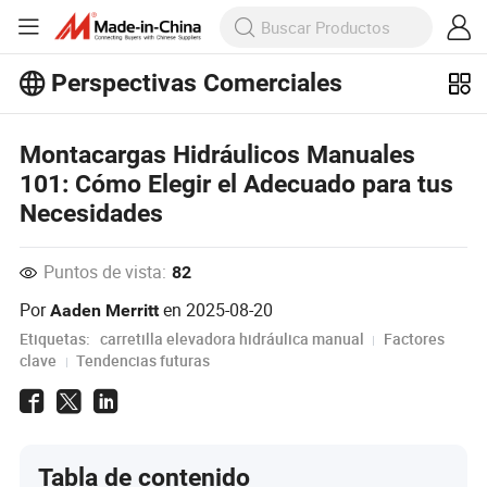
Perspectivas Comerciales
¡Explora más artículos populares en
Perspectivas Comerciales!
Montacargas Hidráulicos Manuales
Ver Más
101: Cómo Elegir el Adecuado para tus
Necesidades
Puntos de vista:
82
Por
en
2025-08-20
Aaden Merritt
Etiquetas:
carretilla elevadora hidráulica manual
Factores
clave
Tendencias futuras
Tabla de contenido