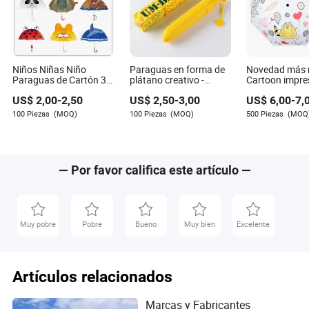
Niños Niñas Niño
Paraguas en forma de
Novedad más r
Paraguas de Cartón 3D
plátano creativo -
Cartoon impre
con Gancho de Oreja
Paraguas de diseño de
completa UV b
US$
2,00
-
2,50
US$
2,50
-
3,00
US$
6,00
-
7,
Emergente Regalo de
fruta novedoso para
Upf50+ plega
Lluvia en Stock
niños - Regalo
manual Parag
100 Piezas
(MOQ)
100 Piezas
(MOQ)
500 Piezas
(MOQ
promocional único y
lluvia
paraguas publicitario
— Por favor califica este artículo —
Muy pobre
Pobre
Bueno
Muy bien
Excelente
Artículos relacionados
Marcas y Fabricantes