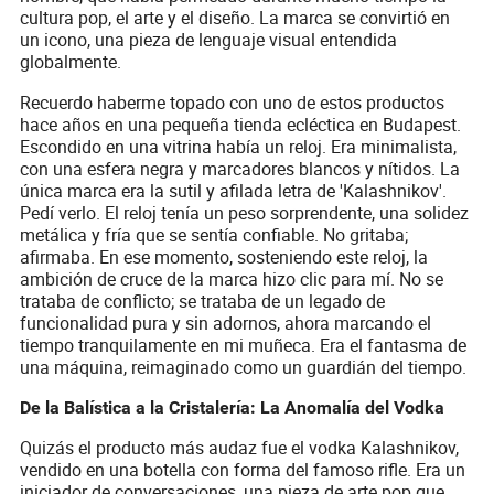
cultura pop, el arte y el diseño. La marca se convirtió en
un icono, una pieza de lenguaje visual entendida
globalmente.
Recuerdo haberme topado con uno de estos productos
hace años en una pequeña tienda ecléctica en Budapest.
Escondido en una vitrina había un reloj. Era minimalista,
con una esfera negra y marcadores blancos y nítidos. La
única marca era la sutil y afilada letra de 'Kalashnikov'.
Pedí verlo. El reloj tenía un peso sorprendente, una solidez
metálica y fría que se sentía confiable. No gritaba;
afirmaba. En ese momento, sosteniendo este reloj, la
ambición de cruce de la marca hizo clic para mí. No se
trataba de conflicto; se trataba de un legado de
funcionalidad pura y sin adornos, ahora marcando el
tiempo tranquilamente en mi muñeca. Era el fantasma de
una máquina, reimaginado como un guardián del tiempo.
De la Balística a la Cristalería: La Anomalía del Vodka
Quizás el producto más audaz fue el vodka Kalashnikov,
vendido en una botella con forma del famoso rifle. Era un
iniciador de conversaciones, una pieza de arte pop que