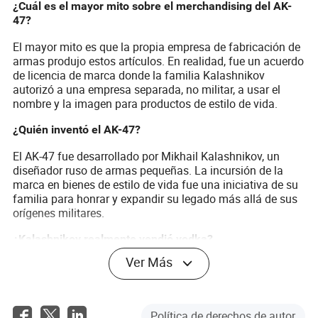
¿Cuál es el mayor mito sobre el merchandising del AK-
47?
El mayor mito es que la propia empresa de fabricación de
armas produjo estos artículos. En realidad, fue un acuerdo
de licencia de marca donde la familia Kalashnikov
autorizó a una empresa separada, no militar, a usar el
nombre y la imagen para productos de estilo de vida.
¿Quién inventó el AK-47?
El AK-47 fue desarrollado por Mikhail Kalashnikov, un
diseñador ruso de armas pequeñas. La incursión de la
marca en bienes de estilo de vida fue una iniciativa de su
familia para honrar y expandir su legado más allá de sus
orígenes militares.
¿Kalashnikov realmente vendió vodka?
Ver Más
Sí. Como parte de su licencia de marca, se produjo una
línea de vodka premium, embotellada famosamente en
réplicas de vidrio del AK-47. Se convirtió en un artículo de
colección popular.
Política de derechos de autor