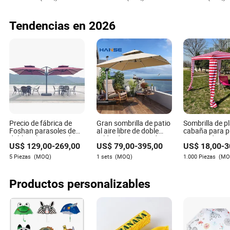
Paraguas plegable Sun
estuche
funcionar perfectamente en condiciones adversas.
3 con logotipo para
impresión de marcas
Tendencias en 2026
Precio de fábrica de
Gran sombrilla de patio
Sombrilla de p
Foshan parasoles de
al aire libre de doble
cabaña para p
doble cabeza cantilever
toldo, dos partes, de
eventos deport
US$
129,00
-
269,00
US$
79,00
-
395,00
US$
18,00
-
3
personalizados para
aluminio, fuerte
sombrilla cua
jardín, grandes
sombrilla doble para la
para playa
5 Piezas
(MOQ)
1 sets
(MOQ)
1.000 Piezas
(MO
sombrillas de patio y
playa
playa al aire libre
Productos personalizables