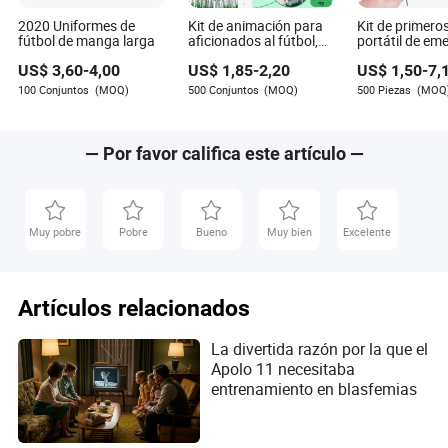
2020 Uniformes de
Kit de animación para
Kit de primeros
fútbol de manga larga
aficionados al fútbol,
portátil de em
falda de lluvia y sonajas
al aire libre co
US$
3,60
-
4,00
US$
1,85
-
2,20
US$
1,50
-
7,
certificado CE 
para fútbol, vi
100 Conjuntos
(MOQ)
500 Conjuntos
(MOQ)
500 Piezas
(MOQ
senderismo
— Por favor califica este artículo —
Muy pobre
Pobre
Bueno
Muy bien
Excelente
Artículos relacionados
La divertida razón por la que el
Apolo 11 necesitaba
entrenamiento en blasfemias