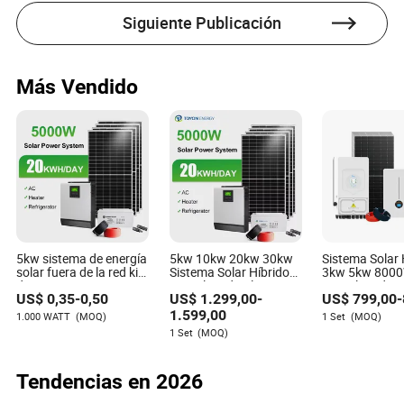
No, el juego era completamente amateur en ese momento,
Siguiente Publicación
jugado principalmente por exalumnos de escuelas
públicas y universidades.
¿Cómo afectó la final de 1876 al fútbol moderno?
Más Vendido
Demostró que los torneos organizados podían atraer
grandes audiencias, allanando el camino para las ligas
profesionales que vemos hoy.
5kw sistema de energía
5kw 10kw 20kw 30kw
Sistema Solar 
solar fuera de la red kit
Sistema Solar Híbrido
3kw 5kw 8000
de montaje
Completo de Alta
Completo de P
US$
0,35
-
0,50
US$
1.299,00
-
US$
799,00
-
personalizado
Eficiencia Todo en Uno
Solar de Kw p
tecnología de China
para Uso Doméstico
1.599,00
1.000 WATT
(MOQ)
1 Set
(MOQ)
venta al por mayor
1 Set
(MOQ)
conjunto completo lista
de precios para sistema
doméstico
Tendencias en 2026