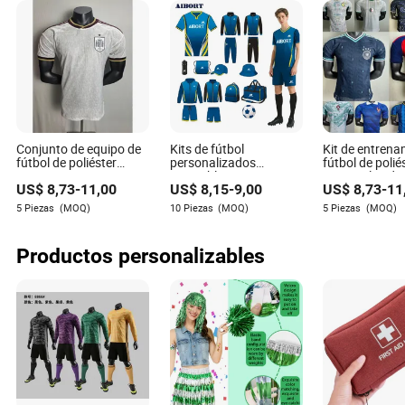
Conjunto de equipo de
Kits de fútbol
Kit de entrena
fútbol de poliéster
personalizados
fútbol de polié
resistente a
asequibles para
personalizado
US$
8,73
-
11,00
US$
8,15
-
9,00
US$
8,73
-
11
enganchones para
equipos, MOQ 10,
absorbe la h
partido de fin de
Opciones de diseño
para club de f
5 Piezas
(MOQ)
10 Piezas
(MOQ)
5 Piezas
(MOQ)
semana
personalizadas
Productos personalizables