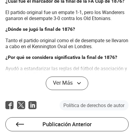
¿Cuál fue el marcador de la final de la FA Cup de 1876?
El partido original fue un empate 1-1, pero los Wanderers
ganaron el desempate 3-0 contra los Old Etonians.
¿Dónde se jugó la final de 1876?
Tanto el partido original como el de desempate se llevaron
a cabo en el Kennington Oval en Londres.
¿Por qué se considera significativa la final de 1876?
Ayudó a estandarizar las reglas del fútbol de asociación y
estableció la FA Cup como una competencia premier y
prestigiosa.
Ver Más
¿Quiénes eran los Wanderers?
Los Wanderers eran un club amateur de élite en Londres
Política de derechos de autor
que dominó los primeros años de la FA Cup, ganándola
cinco veces en total.
Publicación Anterior
¿Hubo algún profesional en la final de 1876?