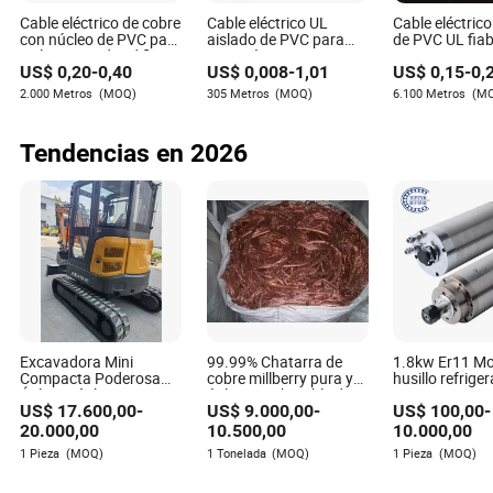
factores ambientales como la humedad y el calor.
Cable eléctrico de cobre
Cable eléctrico UL
Cable eléctrico
con núcleo de PVC para
aislado de PVC para
de PVC UL fia
aislamiento de edificios,
conexión UL1007
1015
P: ¿Cómo puedo verificar la confiabilidad de un
US$
0,20
-
0,40
US$
0,008
-
1,01
US$
0,15
-
0,
cable eléctrico flexible
fabricante?
2.000 Metros
(MOQ)
305 Metros
(MOQ)
6.100 Metros
(M
R: Busque certificaciones, reseñas de clientes y un
historial de cumplimiento de la industria. Una evaluación
de sus servicios de soporte técnico y capacidades de
Tendencias en 2026
personalización también puede proporcionar información
sobre su confiabilidad.
P: ¿Puedo usar el mismo tipo de cable para todas las
aplicaciones eléctricas?
R: No, diferentes aplicaciones requieren cables con
propiedades y capacidades específicas. Es crucial
seleccionar cables que se alineen con el nivel de voltaje,
las condiciones ambientales y las demandas mecánicas
Excavadora Mini
99.99% Chatarra de
1.8kw Er11 Mo
del caso de uso particular.
Compacta Poderosa
cobre millberry pura y
husillo refrige
Útil Versátil AE40UE
útil en stock, cable de
agua 60000r
US$
17.600,00
-
US$
9.000,00
-
US$
100,00
-
cobre de China
Inversor VFD 
husillo CNC de
20.000,00
10.500,00
10.000,00
velocidad útil 
1 Pieza
(MOQ)
1 Tonelada
(MOQ)
1 Pieza
(MOQ)
torneado 110
380V 3 Fase 