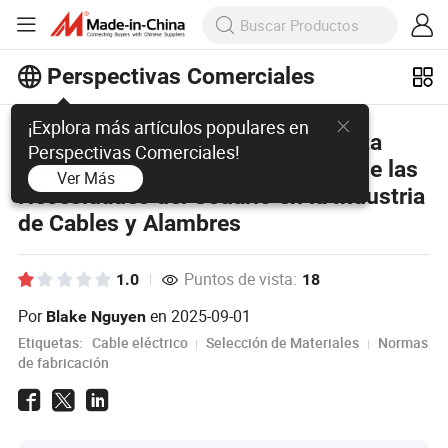
Perspectivas Comerciales
¡Explora más artículos populares en
Cable Eléctrico: Una Guía Completa
Perspectivas Comerciales!
para la Obtención y Satisfacción de las
Ver Más
Necesidades del Usuario en la Industria
de Cables y Alambres
Puntos de vista:
1.0
18
Por
en
2025-09-01
Blake Nguyen
Etiquetas:
Cable eléctrico
Selección de Materiales
Normas
de fabricación