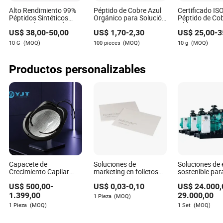
aproximadamente 40 mil millones de RMB solo en 2026.
Alto Rendimiento 99%
Péptido de Cobre Azul
Certificado IS
Notablemente, el ecosistema de IP está evolucionando
Péptidos Sintéticos
Orgánico para Solución
Péptido de Co
hacia una mayor estandarización, con productos
Puros Oligopeptide-68
Hidratante Anti-
Ghk-Cu Retras
autorizados que ahora representan casi el 70% del
US$
38,00
-
50,00
US$
1,70
-
2,30
US$
25,00
-
3
para Revertir el
Envejecimiento
Envejecimient
Envejecimiento de la
Cuidado de la Piel
Reducción de 
mercado, formando una cadena industrial estable
10 G
(MOQ)
100 pieces
(MOQ)
10 g
(MOQ)
Piel Radiante CAS
& Aclarado
centrada en Shanda Games como el titular de los
1206525-47-4 Polvo en
derechos y Kingnet Network como el desarrollador
Venta
Productos personalizables
principal y operador de la plataforma.
Capacete de
Soluciones de
Soluciones de 
Crecimiento Capilar
marketing en folletos
sostenible para
Aprobado por la FDA:
personalizadas para el
crecimiento y l
US$
500,00
-
US$
0,03
-
0,10
US$
24.000,
Tu Solución para la
crecimiento y la
productividad
Pérdida de Cabello en
visibilidad empresarial
invernaderos
1.399,00
29.000,00
1 Pieza
(MOQ)
Casa
1 Pieza
(MOQ)
1 Set
(MOQ)