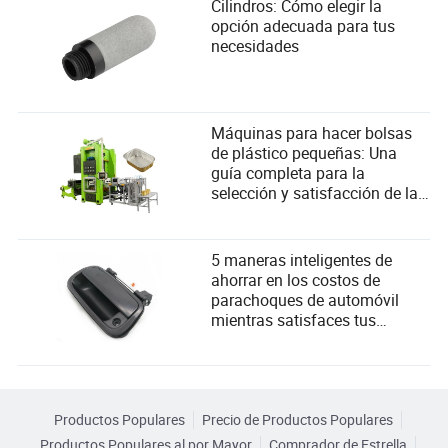
DJyanbao
Cilindros: Cómo elegir la
opción adecuada para tus
Autor
necesidades
DJyanbao cubre todos los sectores de inversión de
manera integral, con una amplia investigación
macroeconómica, de la industria y de empresas
Máquinas para hacer bolsas
cotizadas. Utiliza tecnologías avanzadas, incluyendo
de plástico pequeñas: Una
motores de búsqueda inteligentes, OCR profesional,
guía completa para la
análisis de estructuración de documentos y
selección y satisfacción de las
procesamiento de lenguaje natural para proporcionar
necesidades del usuario
una recuperación de información conveniente,
completa, en tiempo real y profesional para inversores
financieros, ejecutivos corporativos, consultores,
5 maneras inteligentes de
investigadores de la industria, analistas de mercado y
ahorrar en los costos de
personal de operaciones. Comprometido con la
parachoques de automóvil
tecnología de vanguardia y experiencias fáciles de
mientras satisfaces tus
usar, ayuda a profesionales e inversores a extraer
necesidades
eficientemente valor de una vasta cantidad de
información.
Productos Populares
Precio de Productos Populares
Productos Populares al por Mayor
Comprador de Estrella