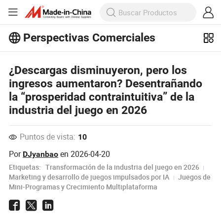
Perspectivas Comerciales
¡Explora más artículos populares en
Perspectivas Comerciales!
¿Descargas disminuyeron, pero los
Ver Más
ingresos aumentaron? Desentrañando
la “prosperidad contraintuitiva” de la
industria del juego en 2026
Puntos de vista:
10
Por
en
2026-04-20
DJyanbao
Etiquetas:
Transformación de la industria del juego en 2026
Marketing y desarrollo de juegos impulsados por IA
Juegos de
Mini-Programas y Crecimiento Multiplataforma