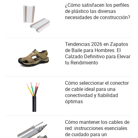
¿Cómo satisfacen los perfiles
de plástico las diversas
necesidades de construcción?
Tendencias 2026 en Zapatos
de Baile para Hombres: El
(Fuente: Aurora Mobile)
Calzado Definitivo para Elevar
tu Rendimiento
Tomados en conjunto, los datos sugieren que la industria
del juego en 2026 está experimentando una
transformación profunda de
expansión impulsada por el
Cómo seleccionar el conector
a
. El
tráfico
competencia impulsada por la calidad
de cable ideal para una
mercado ya no depende principalmente de adquirir
conectividad y fiabilidad
nuevos usuarios a gran escala, sino que se está
óptimas
desplazando hacia maximizar el valor de vida de los
usuarios existentes, haciendo que las operaciones
refinadas y los modelos de servicio a largo plazo sean
cada vez más críticos para la supervivencia.
Cómo mantener los cables de
red: instrucciones esenciales
Al mismo tiempo, la IA ya no es solo una herramienta
de cuidado para un