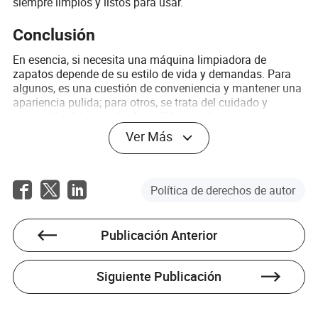
siempre limpios y listos para usar.
Conclusión
En esencia, si necesita una máquina limpiadora de
zapatos depende de su estilo de vida y demandas. Para
algunos, es una cuestión de conveniencia y mantener una
apariencia pulida; para otros, se trata del cuidado y
protección del calzado. A medida que el mercado
continúa evolucionando, una máquina limpiadora de
Ver Más
zapatos ofrece una solución eficiente para diversas
necesidades y presupuestos.
Preguntas frecuentes
Política de derechos de autor
P1: ¿Puede una máquina limpiadora de zapatos manejar
todo tipo de zapatos?
Publicación Anterior
A: La mayoría de las máquinas limpiadoras de zapatos
pueden limpiar una amplia variedad de zapatos, pero es
Siguiente Publicación
esencial verificar la compatibilidad con materiales
específicos, especialmente cueros delicados o de alta
gama.