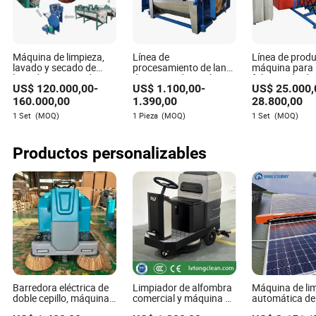
Shiloh Holloway
Autor
Máquina de limpieza,
Línea de
Línea de prod
Shiloh Holloway es un autor de artículos distinguido
lavado y secado de
procesamiento de lana
máquina para 
especializado en el campo de equipos y componentes
lana de oveja cruda
de oveja industrial,
fabricación de
industriales. Con un ojo agudo para los detalles y una
US$
120.000,00
-
US$
1.100,00
-
US$
25.000,
industrial Zzbnt
máquina
sándwich de 
deshidratadora para
automático y 
160.000,00
1.390,00
28.800,00
profunda comprensión de las complejidades
limpieza de lana de
roca
involucradas, Shiloh se destaca en la evaluación de
1 Set
(MOQ)
1 Pieza
(MOQ)
1 Set
(MOQ)
oveja cruda, máquina
las características de seguridad de varios dispositivos
comercial de lavado y
secado
y maquinaria.
Productos personalizables
Barredora eléctrica de
Limpiador de alfombra
Máquina de li
doble cepillo, máquina
comercial y máquina de
automática de
automática de limpieza
limpieza de suelos
solares ecológ