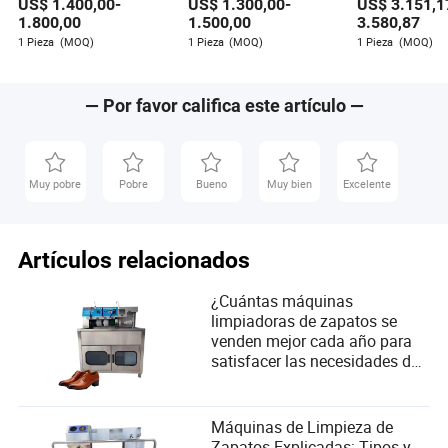
US$
1.400,00
-
US$
1.300,00
-
US$
3.151,1
de suelos
duros
granjas solare
escala
1.800,00
1.500,00
3.580,87
1 Pieza
(MOQ)
1 Pieza
(MOQ)
1 Pieza
(MOQ)
— Por favor califica este artículo —
Muy pobre
Pobre
Bueno
Muy bien
Excelente
Artículos relacionados
¿Cuántas máquinas
limpiadoras de zapatos se
venden mejor cada año para
satisfacer las necesidades de
los usuarios?
Máquinas de Limpieza de
Zapatos Explicadas: Tipos y