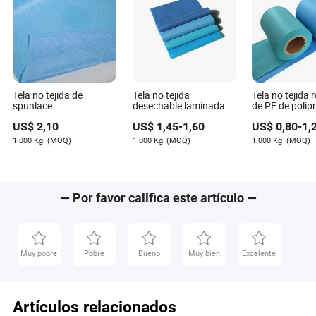
Tela no tejida de
Tela no tejida
Tela no tejida 
spunlace
desechable laminada
de PE de polip
superabsorbente
con PE, tela TNT
spunbondado
US$
2,10
US$
1,45
-
1,60
US$
0,80
-
1,
laminada con película
ecológica, im
de PE utilizada para
y transpirable
1.000 Kg
(MOQ)
1.000 Kg
(MOQ)
1.000 Kg
(MOQ)
drapeado quirúrgico y
embalaje
cubierta de mesa de
operaciones
— Por favor califica este artículo —
Muy pobre
Pobre
Bueno
Muy bien
Excelente
Artículos relacionados