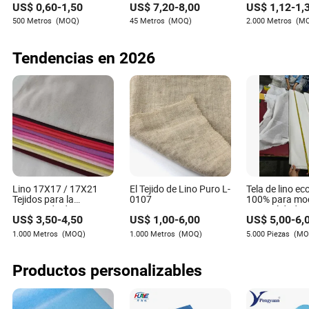
US$
0,60
-
1,50
US$
7,20
-
8,00
US$
1,12
-
1,
Deportiva Poliéster
Punto para Vestido de
de poliéster te
las capacidades de los proveedores para ofrecer telas
Spandex Tejido de
Novia
elástico y có
500 Metros
(MOQ)
45 Metros
(MOQ)
2.000 Metros
(M
y patrones personalizados según requisitos
Punto para Vestido
vestido de muj
específicos.
Tendencias en 2026
Lino 17X17 / 17X21
El Tejido de Lino Puro L-
Tela de lino ec
Tejidos para la
0107
100% para mo
temporada de verano
manualidades
US$
3,50
-
4,50
US$
1,00
-
6,00
US$
5,00
-
6,
en gris teñido suave
sostenibles
lavado al aire de moda
1.000 Metros
(MOQ)
1.000 Metros
(MOQ)
5.000 Piezas
(MO
Productos personalizables