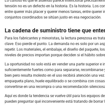
Lo curioso es que el atuendo parece intencional precisament
tensión no es un defecto en la historia. Es la historia. L
entre querer más placer y querer menos tareas, entre querer i
conjuntos coordinados se sitúan justo en esa negociación.
La cadena de suministro tiene que ente
Para los fabricantes y minoristas, la lectura perezosa es tra
clave. Eso pierde el punto. La demanda no es solo por un asp
repetir. Los materiales, el embalaje, el diseño del paquete, lo
niveles de precios importan porque deciden si el hábito sob
La oportunidad no solo está en vender una parte superior e in
suficientemente fuertes como para separarse, recombinarse y 
bien pero resulta molesto en el uso recibirá atención una vez
empaqueta plano, huele equilibrado o se combina con cosas 
convertirse en una recompra o una recomendación silencios
Aquí es donde la tendencia se vuelve útil para los equipos d
pueden preguntar qué inconveniente está tratando de borrar 