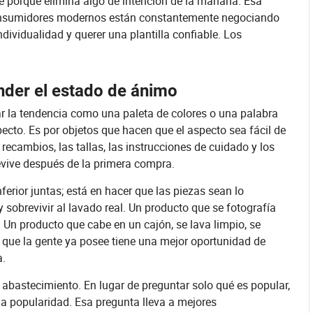
e porque elimina algo de intención de la mañana. Esa
os consumidores modernos están constantemente negociando
ndividualidad y querer una plantilla confiable. Los
nder el estado de ánimo
tar la tendencia como una paleta de colores o una palabra
ecto. Es por objetos que hacen que el aspecto sea fácil de
s recambios, las tallas, las instrucciones de cuidado y los
revive después de la primera compra.
ferior juntas; está en hacer que las piezas sean lo
sobrevivir al lavado real. Un producto que se fotografía
. Un producto que cabe en un cajón, se lava limpio, se
que la gente ya posee tiene una mejor oportunidad de
a.
e abastecimiento. En lugar de preguntar solo qué es popular,
la popularidad. Esa pregunta lleva a mejores