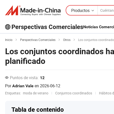
Productos
Perspectivas Comerciales
Noticias Comerc
¡Explora más artículos populares en
Inicio
Perspectivas Comerciales
Otros
Los conjuntos coordinados
Perspectivas Comerciales!
Los conjuntos coordinados ha
Ver Más
planificado
Puntos de vista:
12
Por
en
2026-06-12
Adrian Vale
Etiquetas:
moda de verano
Conjuntos coordinados
Hábitos 
Tabla de contenido