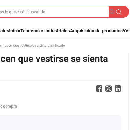
iales
Inicio
Tendencias industriales
Adquisición de productos
Ven
 hacen que vestirse se sienta planificado
cen que vestirse se sienta
de compra