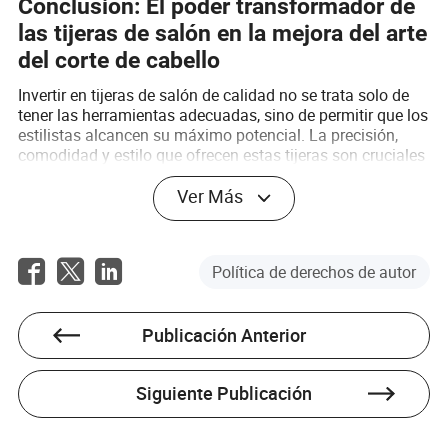
Conclusión: El poder transformador de
las tijeras de salón en la mejora del arte
del corte de cabello
Invertir en tijeras de salón de calidad no se trata solo de
tener las herramientas adecuadas, sino de permitir que los
estilistas alcancen su máximo potencial. La precisión,
comodidad y estilo que ofrecen estas tijeras son cruciales
para elevar el arte de cualquier estilista, fomentar la
creatividad y garantizar la satisfacción del cliente. Cada
Ver Más
corte contribuye a un panorama más amplio, moldeando
estilos que hablan por sí mismos sin pronunciar una
palabra.
Política de derechos de autor
Preguntas frecuentes: Respuestas a
preguntas comunes sobre tijeras de
Publicación Anterior
salón
P1: ¿Con qué frecuencia se deben afilar las tijeras de
Siguiente Publicación
salón?