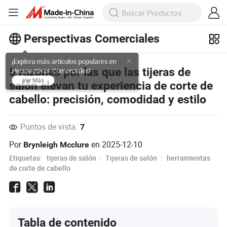
Perspectivas Comerciales
¡Explora más artículos populares en
5 razones por las que las tijeras de
Perspectivas Comerciales!
salón elevan tu experiencia de corte de
Ver Más
cabello: precisión, comodidad y estilo
Puntos de vista:
7
Por
en
2025-12-10
Brynleigh Mcclure
Etiquetas:
tijeras de salón
Tijeras de salón
herramientas
de corte de cabello
Tabla de contenido