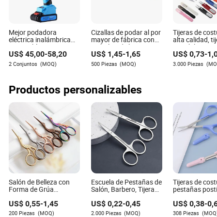
Brynleigh Mcclure es una experta en la industria de
herramientas de hardware, especializada en evaluar el
Mejor podadora
Cizallas de podar al por
Tijeras de cos
impacto ambiental de los productos y las prácticas de
eléctrica inalámbrica
mayor de fábrica con
alta calidad, ti
sostenibilidad de los proveedores.
recargable tijeras
embalaje de logo
para hilo
US$
45,00
-
58,20
US$
1,45
-
1,65
US$
0,73
-
1,
eléctricas para
personalizado tijeras de
jardinería
jardín
2 Conjuntos
(MOQ)
500 Piezas
(MOQ)
3.000 Piezas
(MO
Productos personalizables
Salón de Belleza con
Escuela de Pestañas de
Tijeras de cos
Forma de Grúa
Salón, Barbero, Tijeras
pestañas post
Maquillaje Cosmético
de Corte de Cabello,
cejas, salón de
US$
0,55
-
1,45
US$
0,22
-
0,45
US$
0,38
-
0,
Cejas Pestañas Corte
Logo Personalizado,
peluquería, maq
de Cabello Sastre
Arte de Uñas,
corte de vello 
200 Piezas
(MOQ)
2.000 Piezas
(MOQ)
308 Piezas
(MOQ