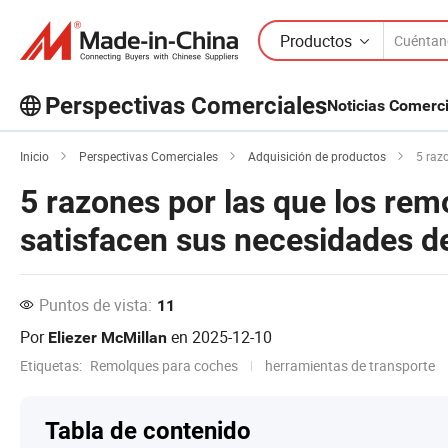
Productos
Perspectivas Comerciales
Noticias Comerc
¡Explora más artículos populares en
Perspectivas Comerciales!
Inicio
Perspectivas Comerciales
Adquisición de productos
5 razon
5 razones por las que los re
satisfacen sus necesidades d
Puntos de vista:
11
Por
en
2025-12-10
Eliezer McMillan
Etiquetas:
Remolques para coches
herramientas de transporte
Tabla de contenido