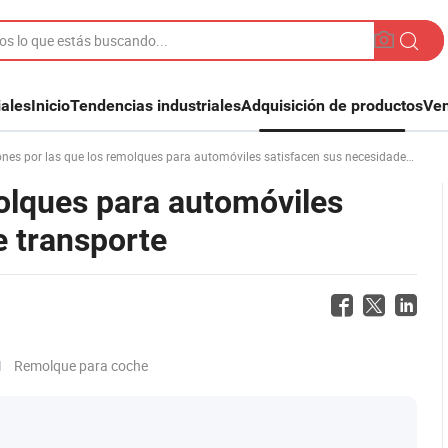
iales
Inicio
Tendencias industriales
Adquisición de productos
Ven
es por las que los remolques para automóviles satisfacen sus necesidades de transporte
molques para automóviles
e transporte
Remolque para coche