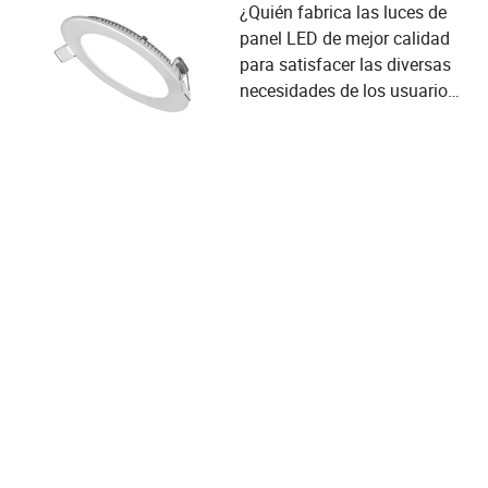
¿Quién fabrica las luces de
panel LED de mejor calidad
para satisfacer las diversas
necesidades de los usuarios
y los criterios de selección de
proveedores?