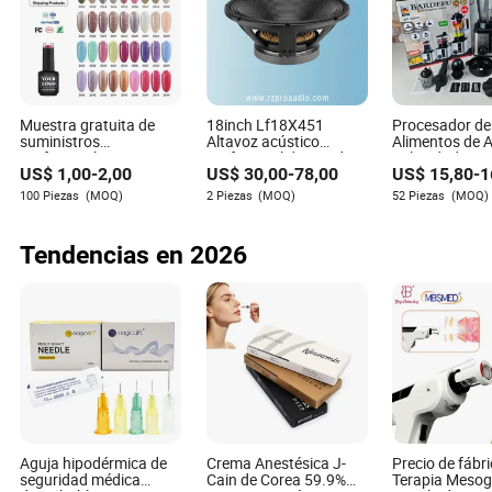
A: Las líneas automatizadas mejoran la consistencia y
velocidad, reduciendo los costos de producción y,
posteriormente, los precios al consumidor sin sacrificar
calidad.
Muestra gratuita de
18inch Lf18X451
Procesador de
P3: ¿Por qué debería considerar prácticas sostenibles al
suministros
Altavoz acústico
Alimentos de A
profesionales para
profesional de sonido
Velocidad Lic
elegir geles para uñas?
US$
1,00
-
2,00
US$
30,00
-
78,00
US$
15,80
-
1
uñas Roniki, esmalte en
personalizado para
en 1 Cocina de
gel de color con
grandes eventos
Profesional L
100 Piezas
(MOQ)
2 Piezas
(MOQ)
52 Piezas
(MOQ)
A: La sostenibilidad no solo ayuda al medio ambiente,
etiqueta privada
Multifuncional
sino que puede ahorrar costos debido al uso eficiente de
personalizada, lámpara
Inoxidable de 
UV/LED
Capacidad Aju
recursos y posibles subsidios o desgravaciones fiscales
Tendencias en 2026
por elecciones ecológicas.
Spencer Garrett
Autor
Aguja hipodérmica de
Crema Anestésica J-
Precio de fábr
seguridad médica
Cain de Corea 59.9%
Terapia Meso