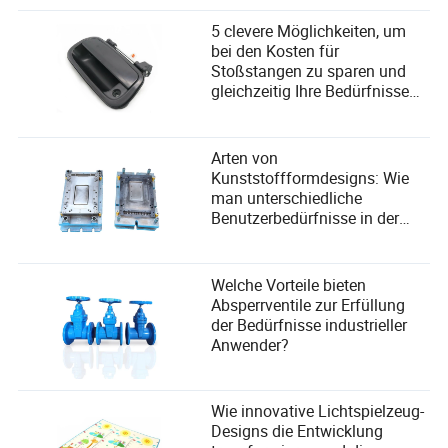
oder inklusiver?
A: Während sich einige über eine „Technologielücke“
5 clevere Möglichkeiten, um
sorgen, sind sich die meisten Experten einig, dass neue
bei den Kosten für
Werkzeuge das Laufen sicherer und ansprechender für
Stoßstangen zu sparen und
Menschen weltweit machen, mit kostenlosen oder
gleichzeitig Ihre Bedürfnisse
erschwinglichen Optionen, die weit verbreitet sind.
zu erfüllen
Arten von
Kunststoffformdesigns: Wie
man unterschiedliche
Benutzerbedürfnisse in der
Fertigung erfüllt?
Welche Vorteile bieten
Absperrventile zur Erfüllung
der Bedürfnisse industrieller
Anwender?
Wie innovative Lichtspielzeug-
Designs die Entwicklung