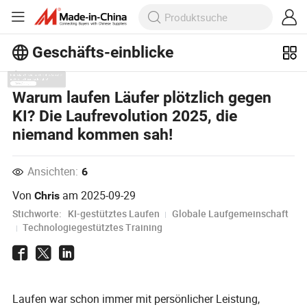
Geschäfts-einblicke
Entdecken Sie weitere beliebte Artikel
Warum laufen Läufer plötzlich gegen
im Bereich Business Insights!
KI? Die Laufrevolution 2025, die
Mehr Anzeigen
niemand kommen sah!
Ansichten:
6
Von
am
2025-09-29
Chris
Stichworte:
KI-gestütztes Laufen
Globale Laufgemeinschaft
Technologiegestütztes Training
Laufen war schon immer mit persönlicher Leistung,