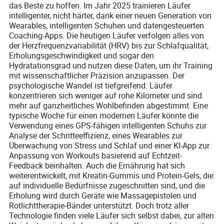
das Beste zu hoffen. Im Jahr 2025 trainieren Läufer
intelligenter, nicht härter, dank einer neuen Generation von
Wearables, intelligenten Schuhen und datengesteuerten
Coaching-Apps. Die heutigen Läufer verfolgen alles von
der Herzfrequenzvariabilität (HRV) bis zur Schlafqualität,
Erholungsgeschwindigkeit und sogar den
Hydratationsgrad und nutzen diese Daten, um ihr Training
mit wissenschaftlicher Präzision anzupassen. Der
psychologische Wandel ist tiefgreifend: Läufer
konzentrieren sich weniger auf rohe Kilometer und sind
mehr auf ganzheitliches Wohlbefinden abgestimmt. Eine
typische Woche für einen modernen Läufer könnte die
Verwendung eines GPS-fähigen intelligenten Schuhs zur
Analyse der Schritteeffizienz, eines Wearables zur
Überwachung von Stress und Schlaf und einer KI-App zur
Anpassung von Workouts basierend auf Echtzeit-
Feedback beinhalten. Auch die Ernährung hat sich
weiterentwickelt, mit Kreatin-Gummis und Protein-Gels, die
auf individuelle Bedürfnisse zugeschnitten sind, und die
Erholung wird durch Geräte wie Massagepistolen und
Rotlichttherapie-Bänder unterstützt. Doch trotz aller
Technologie finden viele Läufer sich selbst dabei, zur alten