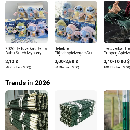
2026 Heiß verkaufte La
Beliebte
Heiß verkaufte
Bubu Stitch Mystery
Plüschspielzeuge Stitch
Puppen Spielz
Box
haben einen Platz
Actionfiguren 
2,10
$
2,00
-
2,50
$
0,10
-
10,00
$
Spielzeugornamente
Kinder Geschenke
Legierungsmod
Großhandel Stitch Blind
Präsent Sammlung
Spielzeug Spo
50 Stücke
(MOQ)
50 Stücke
(MOQ)
100 Stücke
(MOQ
Box Plüschspielzeug
Blind Box Trendige
Modell Druckg
Figuren Mystery Boxen
Puppen
Stitch Spielzeugpuppe
Kunststoffspi
Trends in 2026