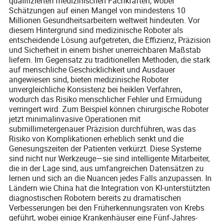
qualifizierten medizinischen Fachkräften, wobei
Schätzungen auf einen Mangel von mindestens 10
Millionen Gesundheitsarbeitern weltweit hindeuten. Vor
diesem Hintergrund sind medizinische Roboter als
entscheidende Lösung aufgetreten, die Effizienz, Präzision
und Sicherheit in einem bisher unerreichbaren Maßstab
liefern. Im Gegensatz zu traditionellen Methoden, die stark
auf menschliche Geschicklichkeit und Ausdauer
angewiesen sind, bieten medizinische Roboter
unvergleichliche Konsistenz bei heiklen Verfahren,
wodurch das Risiko menschlicher Fehler und Ermüdung
verringert wird. Zum Beispiel können chirurgische Roboter
jetzt minimalinvasive Operationen mit
submillimetergenauer Präzision durchführen, was das
Risiko von Komplikationen erheblich senkt und die
Genesungszeiten der Patienten verkürzt. Diese Systeme
sind nicht nur Werkzeuge—sie sind intelligente Mitarbeiter,
die in der Lage sind, aus umfangreichen Datensätzen zu
lernen und sich an die Nuancen jedes Falls anzupassen. In
Ländern wie China hat die Integration von KI-unterstützten
diagnostischen Robotern bereits zu dramatischen
Verbesserungen bei den Früherkennungsraten von Krebs
geführt, wobei einige Krankenhäuser eine Fünf-Jahres-