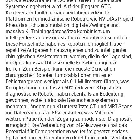
Systeme eingebettet wird. Auf der jüngsten GTC-
Konferenz enthüllten Branchenführer dedizierte
Plattformen für medizinische Robotik, wie NVIDIAs Projekt
Rheo, das Echtzeitsimulation, digitale Zwillinge und
massive KI-Trainingsdatensätze kombiniert, um
intelligentere, anpassungsfähigere Roboter zu schaffen.
Diese Fortschritte haben es Robotern ermöglicht, über
repetitive Aufgaben hinauszugehen und zu intelligenten
chirurgischen Assistenten zu werden, die in der Lage sind,
im Operationssaal blitzschnelle Entscheidungen zu
treffen. Zum Beispiel kann die neueste Generation
chirurgischer Roboter Tumorablationen mit einer
Fehlermarge von weniger als 0,1 Millimetern führen, was
Komplikationen um bis zu 60% reduziert. KI-gestützte
diagnostische Roboter haben ebenfalls an Bedeutung
gewonnen, wobei nationale Gesundheitssysteme in
mehreren Ländern nun KI-unterstützte CT- und MRT-Scans
mit Raten von bis zu 85% erstatten, was Millionen
weiteren Patienten den Zugang zu modernster Diagnostik
ermöglicht. Die Verbreitung von 5G-Netzwerken hat das
Potenzial für Fernoperationen weiter freigesetzt, sodass
Spitzenchirurgen Operationen durchführen oder Verfahren