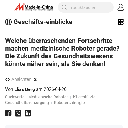
Geschäfts-einblicke
Entdecken Sie weitere beliebte Artikel
im Bereich Business Insights!
Welche überraschenden Fortschritte
Mehr Anzeigen
machen medizinische Roboter gerade?
Die Zukunft des Gesundheitswesens
könnte näher sein, als Sie denken!
Ansichten:
2
Von
am
2026-04-20
Elias Berg
Stichworte:
Medizinische Roboter
KI-gestützte
Gesundheitsversorgung
Roboterchirurgie