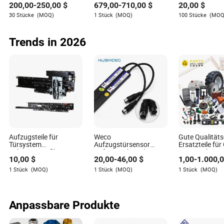
für die Feinheiten der Unterstützung nach dem Verkauf
200,00
-
250,00
$
679,00
-
710,00
$
20,00
$
Dirt
Motor für Alle
Motorrad Fah
von Maschinenlieferanten, einschließlich Wartung und
Bike/Tricycles/Cg125
Motorräder mit
Offenes Gesic
30 Stücke
(MOQ)
1 Stück
(MOQ)
100 Stücke
(MOQ
technischer Unterstützung, hat sich Willow als
Cg150/Cg200/Cg250/Cg300/Gy6-
Komplettmotor-Kit
Zubehör Teile 
125/150/70cc/90cc/110cc/125cc/200cc/250cc
Leistungsstarke
Linsen-Helm
Autorität in der Bewertung der Servicequalität von
Motorradteile
Motorradhelm
Branchenakteuren etabliert.
Trends in 2026
Aufzugsteile für
Weco
Gute Qualität
Türsystem
Aufzugstürsensor
Ersatzteile für
Führungsprofil
Aufzug Lichtvorhang
JLG Haulotte D
10,00
$
20,00
-
46,00
$
1,00
-
1.000,
Weco-917A61-AC220
Skyjack
Aufzug Ersatzteile
1 Stück
(MOQ)
1 Stück
(MOQ)
1 Stück
(MOQ)
Anpassbare Produkte