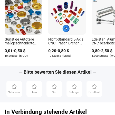
Günstige Autoteile
Nicht-Standard 5-Axis
Edelstahl Alu
maßgeschneiderte
CNC-Fräsen Drehen
CNC-bearbeite
CNC-Bearbeitung
Präzisionsbearbeitung
Motorradbearb
0,01
-
0,50
$
0,20
-
0,80
$
0,80
-
2,50
$
Fräsen
Edelstahl Aluminium
Ersatzteile für
Aluminiumfräsen CNC-
Auto Elektronik
10 Stücke
(MOQ)
10 Stücke
(MOQ)
1.000 Stücke
(M
Teile
Frästeile
— Bitte bewerten Sie diesen Artikel —
Sehr arm
Arm
Gut
Sehr gut
Exzellent
In Verbindung stehende Artikel