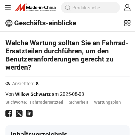
Geschäfts-einblicke
Entdecken Sie weitere beliebte Artikel
im Bereich Business Insights!
Welche Wartung sollten Sie an Fahrrad-
Mehr Anzeigen
Ersatzteilen durchführen, um den
Benutzeranforderungen gerecht zu
werden?
Ansichten:
8
Von
am
2025-08-08
Willow Schwartz
Stichworte:
Fahrradersatzteil
Sicherheit
Wartungsplan
Inhaltsverzeichnis