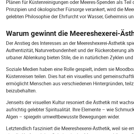
Plänen für Küstenreinigungen oder Meeres-Spenden als Teil d
Prinzipien und ökologischer Fürsorge verankert, wird die Mee
gelebten Philosophie der Ehrfurcht vor Wasser, Geheimnis u
Warum gewinnt die Meereshexerei-Ästhet
Der Anstieg des Interesses an der Meereshexerei-Ästhetik spi
Authentizität, Naturverbundenheit und der Rückeroberung alte
urbaner Ablenkung bieten Stile, die in natürlichen Zyklen u
Soziale Medien haben eine Rolle gespielt, indem sie Moodbo
Küstenreisen teilen. Dies hat ein visuelles und gemeinschaft
ermöglicht Menschen aus verschiedenen Hintergründen, teilzu
beizubehalten.
Jenseits der visuellen Kultur resoniert die Ästhetik mit wac
aufrichtig gelebter Spiritualität. Ihre Elemente – wie Schmu
Algen – spiegeln umweltbewusste Bewegungen wider.
Letztendlich fasziniert die Meereshexerei-Ästhetik, weil sie em