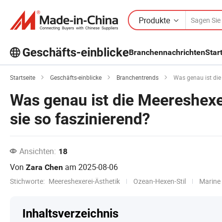
Produkte
Geschäfts-einblicke
Branchennachrichten
Star
Entdecken Sie weitere beliebte Artikel
Startseite
Geschäfts-einblicke
Branchentrends
Was genau ist die 
im Bereich Business Insights!
Was genau ist die Meereshexe
Mehr Anzeigen
sie so faszinierend?
Ansichten:
18
Von
am
2025-08-06
Zara Chen
Stichworte:
Meereshexerei-Ästhetik
Ozean-Hexen-Stil
Marine
Inhaltsverzeichnis