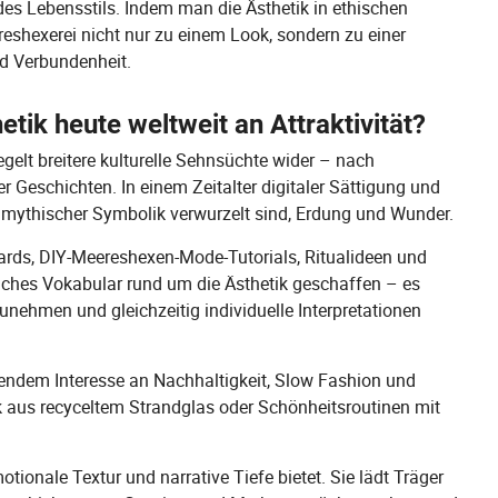
es Lebensstils. Indem man die Ästhetik in ethischen
reshexerei nicht nur zu einem Look, sondern zu einer
nd Verbundenheit.
ik heute weltweit an Attraktivität?
egelt breitere kulturelle Sehnsüchte wider – nach
r Geschichten. In einem Zeitalter digitaler Sättigung und
nd mythischer Symbolik verwurzelt sind, Erdung und Wunder.
ards, DIY-Meereshexen-Mode-Tutorials, Ritualideen und
liches Vokabular rund um die Ästhetik geschaffen – es
nehmen und gleichzeitig individuelle Interpretationen
hsendem Interesse an Nachhaltigkeit, Slow Fashion und
ck aus recyceltem Strandglas oder Schönheitsroutinen mit
otionale Textur und narrative Tiefe bietet. Sie lädt Träger