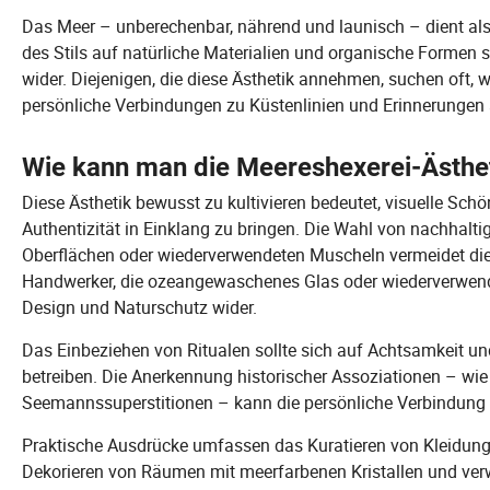
Das Meer – unberechenbar, nährend und launisch – dient als
des Stils auf natürliche Materialien und organische Formen 
wider. Diejenigen, die diese Ästhetik annehmen, suchen oft, 
persönliche Verbindungen zu Küstenlinien und Erinnerungen
Wie kann man die Meereshexerei-Ästheti
Diese Ästhetik bewusst zu kultivieren bedeutet, visuelle Sch
Authentizität in Einklang zu bringen. Die Wahl von nachhaltig
Oberflächen oder wiederverwendeten Muscheln vermeidet di
Handwerker, die ozeangewaschenes Glas oder wiederverwend
Design und Naturschutz wider.
Das Einbeziehen von Ritualen sollte sich auf Achtsamkeit un
betreiben. Die Anerkennung historischer Assoziationen – wi
Seemannssuperstitionen – kann die persönliche Verbindung ver
Praktische Ausdrücke umfassen das Kuratieren von Kleidungss
Dekorieren von Räumen mit meerfarbenen Kristallen und verw