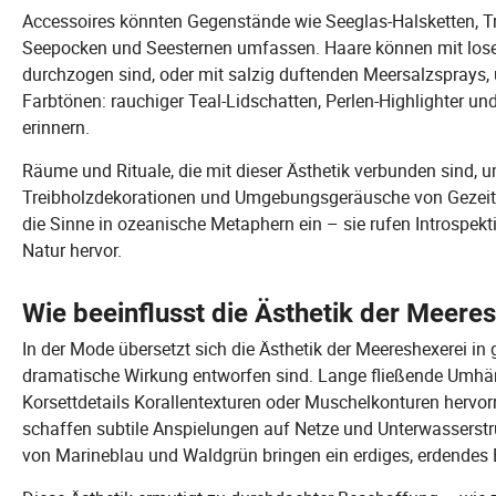
Accessoires könnten Gegenstände wie Seeglas-Halsketten, T
Seepocken und Seesternen umfassen. Haare können mit losen
durchzogen sind, oder mit salzig duftenden Meersalzsprays,
Farbtönen: rauchiger Teal-Lidschatten, Perlen-Highlighter 
erinnern.
Räume und Rituale, die mit dieser Ästhetik verbunden sind, 
Treibholzdekorationen und Umgebungsgeräusche von Gezei
die Sinne in ozeanische Metaphern ein – sie rufen Introspekti
Natur hervor.
Wie beeinflusst die Ästhetik der Meere
In der Mode übersetzt sich die Ästhetik der Meereshexerei in 
dramatische Wirkung entworfen sind. Lange fließende Umhä
Korsettdetails Korallentexturen oder Muschelkonturen hervo
schaffen subtile Anspielungen auf Netze und Unterwasserstru
von Marineblau und Waldgrün bringen ein erdiges, erdendes Ele