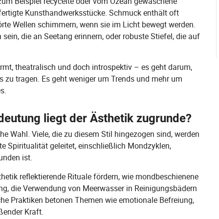
 zum Beispiel recycelte oder vom Ozean gewaschene
efertigte Kunsthandwerksstücke. Schmuck enthält oft
törte Wellen schimmern, wenn sie im Licht bewegt werden.
in, die an Seetang erinnern, oder robuste Stiefel, die auf
armt, theatralisch und doch introspektiv – es geht darum,
ks zu tragen. Es geht weniger um Trends und mehr um
s.
deutung liegt der Ästhetik zugrunde?
che Wahl. Viele, die zu diesem Stil hingezogen sind, werden
 Spiritualität geleitet, einschließlich Mondzyklen,
unden ist.
etik reflektierende Rituale fördern, wie mondbeschienene
ng, die Verwendung von Meerwasser in Reinigungsbädern
che Praktiken betonen Themen wie emotionale Befreiung,
ßender Kraft.