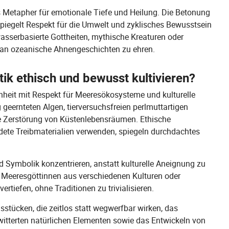
 Metapher für emotionale Tiefe und Heilung. Die Betonung
spiegelt Respekt für die Umwelt und zyklisches Bewusstsein
wasserbasierte Gottheiten, mythische Kreaturen oder
 an ozeanische Ahnengeschichten zu ehren.
k ethisch und bewusst kultivieren?
önheit mit Respekt für Meeresökosysteme und kulturelle
 geernteten Algen, tierversuchsfreien perlmuttartigen
e Zerstörung von Küstenlebensräumen. Ethische
ete Treibmaterialien verwenden, spiegeln durchdachtes
d Symbolik konzentrieren, anstatt kulturelle Aneignung zu
e Meeresgöttinnen aus verschiedenen Kulturen oder
tiefen, ohne Traditionen zu trivialisieren.
tücken, die zeitlos statt wegwerfbar wirken, das
itterten natürlichen Elementen sowie das Entwickeln von