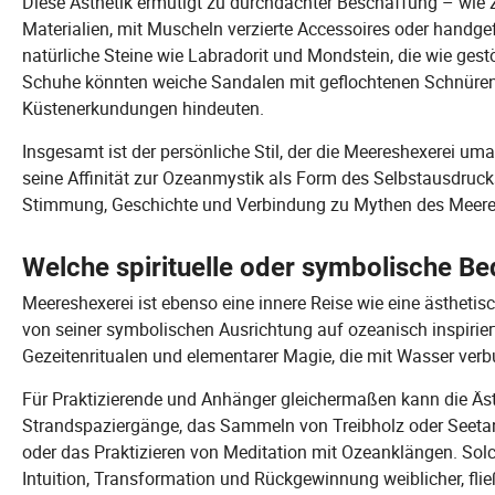
Diese Ästhetik ermutigt zu durchdachter Beschaffung – wie
Materialien, mit Muscheln verzierte Accessoires oder handg
natürliche Steine wie Labradorit und Mondstein, die wie ges
Schuhe könnten weiche Sandalen mit geflochtenen Schnüren se
Küstenerkundungen hindeuten.
Insgesamt ist der persönliche Stil, der die Meereshexerei um
seine Affinität zur Ozeanmystik als Form des Selbstausdruc
Stimmung, Geschichte und Verbindung zu Mythen des Meere
Welche spirituelle oder symbolische Be
Meereshexerei ist ebenso eine innere Reise wie eine ästhetis
von seiner symbolischen Ausrichtung auf ozeanisch inspirierte
Gezeitenritualen und elementarer Magie, die mit Wasser verb
Für Praktizierende und Anhänger gleichermaßen kann die Ästh
Strandspaziergänge, das Sammeln von Treibholz oder Seeta
oder das Praktizieren von Meditation mit Ozeanklängen. Sol
Intuition, Transformation und Rückgewinnung weiblicher, flie