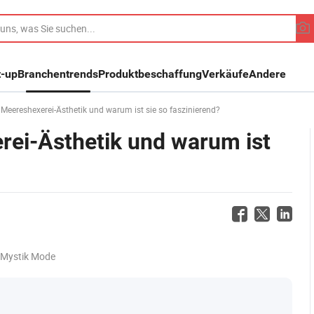
t-up
Branchentrends
Produktbeschaffung
Verkäufe
Andere
Meereshexerei-Ästhetik und warum ist sie so faszinierend?
rei-Ästhetik und warum ist
 Mystik Mode