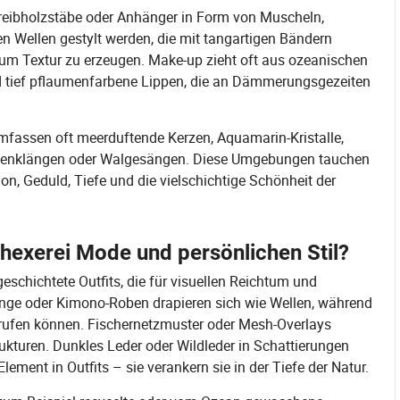
reibholzstäbe oder Anhänger in Form von Muscheln,
 Wellen gestylt werden, die mit tangartigen Bändern
 um Textur zu erzeugen. Make-up zieht oft aus ozeanischen
und tief pflaumenfarbene Lippen, die an Dämmerungsgezeiten
umfassen oft meerduftende Kerzen, Aquamarin-Kristalle,
tenklängen oder Walgesängen. Diese Umgebungen tauchen
on, Geduld, Tiefe und die vielschichtige Schönheit der
shexerei Mode und persönlichen Stil?
geschichtete Outfits, die für visuellen Reichtum und
nge oder Kimono-Roben drapieren sich wie Wellen, während
rrufen können. Fischernetzmuster oder Mesh-Overlays
kturen. Dunkles Leder oder Wildleder in Schattierungen
ment in Outfits – sie verankern sie in der Tiefe der Natur.