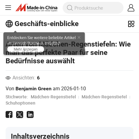
Geschäfts-einblicke
Entdecken Sie weitere beliebte Artikel
Arten von Mädchen-Regenstiefeln: Wie
im Bereich Business Insights!
man das perfekte Paar für seine
Mehr Anzeigen
Bedürfnisse auswählt
Ansichten:
6
Von
am
2026-01-10
Benjamin Green
Stichworte:
Mädchen-Regenstiefel
Mädchen-Regenstiefel
Schuhoptionen
Inhaltsverzeichnis