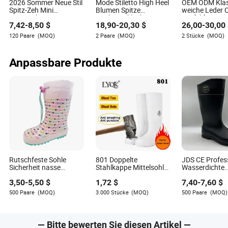
Markt die Nase vorn zu behalten. Sein Fachwissen
2026 Sommer Neue Stil
Mode Stiletto High Heel
OEM ODM Klas
Spitz-Zeh Mini
Blumen Spitze
weiche Leder 
stammt aus jahrelanger praktischer Erfahrung und
Katzenabsatz
Hochzeitskleid Party
Stiefel für Fra
einem scharfen Auge für aufkommende Trends, was
7,42
-
8,50
$
18,90
-
20,30
$
26,00
-
30,00
Plattform Damen
Designer Damen Schuh
Knöchelstiefel
seine Arbeit zu einer wertvollen Ressource für
Schuhe Hohe Absätze
maßgeschneid
120 Paare
(MOQ)
2 Paare
(MOQ)
2 Stücke
(MOQ)
Fachleute macht, die im Bereich Bekleidungszubehör
erfolgreich sein wollen.
Anpassbare Produkte
Rutschfeste Sohle
801 Doppelte
JDS CE Profess
Sicherheit nasse
Stahlkappe Mittelsohle
Wasserdichte
Oberflächen sicherer
wasserdichte Gummi
Rutschfeste S
3,50
-
5,50
$
1,72
$
7,40
-
7,60
$
Sitz verstellbare
PVC Arbeits Schutz
Regenstiefel
Schnalle langlebiges
Regenstiefel
Verschleißfest
500 Paare
(MOQ)
3.000 Stücke
(MOQ)
500 Paare
(MOQ)
Naturgummi Kinder
Hochwertige G
Gummistiefel
Chemikalienbe
Sicherheitsstie
— Bitte bewerten Sie diesen Artikel —