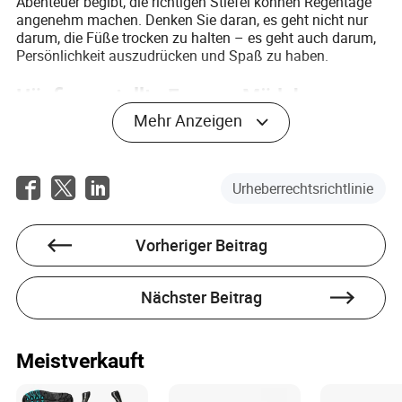
Abenteuer begibt, die richtigen Stiefel können Regentage
angenehm machen. Denken Sie daran, es geht nicht nur
darum, die Füße trocken zu halten – es geht auch darum,
Persönlichkeit auszudrücken und Spaß zu haben.
Häufig gestellte Fragen: Mädchen-
Regenstiefel besser verstehen
Mehr Anzeigen
Frage
Antwort
Sollen
Urheberrechtsrichtlinie
Regenstiefel
Ja, das Tragen von Socken hilft, Scheuern
mit Socken
zu verhindern und sorgt für eine bessere
getragen
Passform.
Vorheriger Beitrag
werden?
Wie weiß
Beziehen Sie sich auf die Größentabelle
Nächster Beitrag
ich, welche
des Herstellers, und im Zweifelsfall
Größe ich
wählen Sie eine etwas größere Größe, um
wählen
dicke Socken unterzubringen.
soll?
Meistverkauft
Können
Standard-Regenstiefel können die Füße