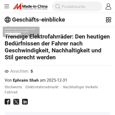
Geschäfts-einblicke
Entdecken Sie weitere beliebte Artikel
Trendige Elektrofahrräder: Den heutigen
im Bereich Business Insights!
Bedürfnissen der Fahrer nach
Mehr Anzeigen
Geschwindigkeit, Nachhaltigkeit und
Stil gerecht werden
Ansichten:
5
Von
am
2025-12-31
Ephraim Shah
Stichworte:
Elektrofahrradmarkt
Nachhaltiger Verkehr
Fahrrad