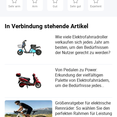
Zukünftige Fortschritte umfassen Verbesserungen
Sehr arm
Arm
Gut
Sehr gut
Exzellent
der Batterielebensdauer, die Integration von IoT-
Technologien und erweiterte Anpassungsoptionen.
In Verbindung stehende Artikel
Wie viele Elektrofahrradroller
verkaufen sich jedes Jahr am
besten, um den Bedürfnissen
Ephraim Shah
der Nutzer gerecht zu werden?
Autor
Ephraim Shah ist ein erfahrener Autor in der
Von Pedalen zu Power:
Transportbranche, spezialisiert auf Produktgarantien
Erkundung der vielfältigen
und Servicegarantie-Bewertungen. Mit einem reichen
Palette von Elektrofahrrädern,
Wissen und Erfahrung in diesem Bereich hat sich
um die Bedürfnisse jedes
Ephraim als vertrauenswürdige Autorität bei der
Fahrers zu erfüllen
Bewertung und Sicherstellung der Qualität von
Transportprodukten und -dienstleistungen etabliert.
Größenratgeber für elektrische
Rennräder: So wählen Sie den
perfekten Rahmen für Leistung