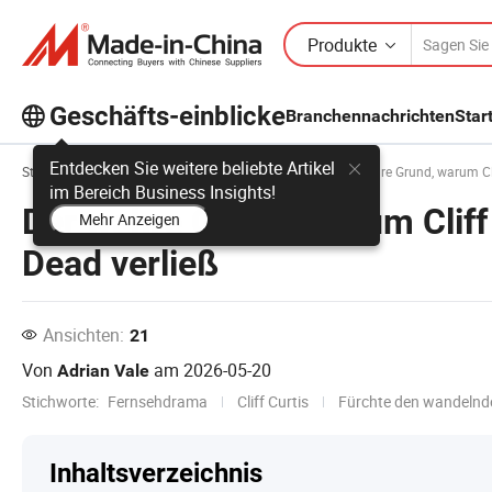
Produkte
Geschäfts-einblicke
Branchennachrichten
Star
Entdecken Sie weitere beliebte Artikel
Startseite
Geschäfts-einblicke
Andere
Der wahre Grund, warum Cli
im Bereich Business Insights!
Der wahre Grund, warum Cliff 
Mehr Anzeigen
Dead verließ
Ansichten:
21
Von
am
2026-05-20
Adrian Vale
Stichworte:
Fernsehdrama
Cliff Curtis
Fürchte den wandelnd
Inhaltsverzeichnis