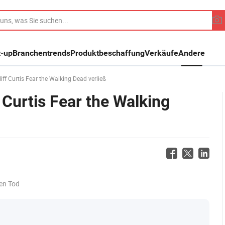
t-up
Branchentrends
Produktbeschaffung
Verkäufe
Andere
ff Curtis Fear the Walking Dead verließ
Curtis Fear the Walking
en Tod