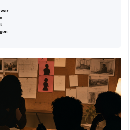
t war
nn
t
agen