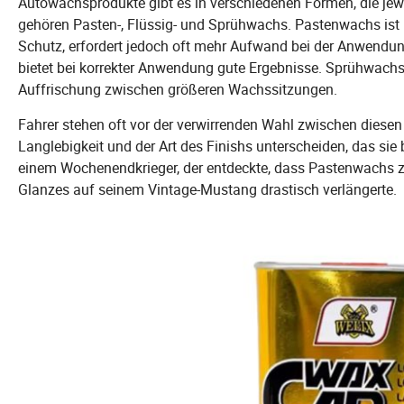
Autowachsprodukte gibt es in verschiedenen Formen, die jewe
gehören Pasten-, Flüssig- und Sprühwachs. Pastenwachs ist 
Schutz, erfordert jedoch oft mehr Aufwand bei der Anwendung
bietet bei korrekter Anwendung gute Ergebnisse. Sprühwachs 
Auffrischung zwischen größeren Wachssitzungen.
Fahrer stehen oft vor der verwirrenden Wahl zwischen diesen K
Langlebigkeit und der Art des Finishs unterscheiden, das sie
einem Wochenendkrieger, der entdeckte, dass Pastenwachs z
Glanzes auf seinem Vintage-Mustang drastisch verlängerte.