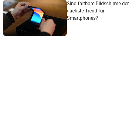
Sind faltbare Bildschirme der
nächste Trend für
Smartphones?