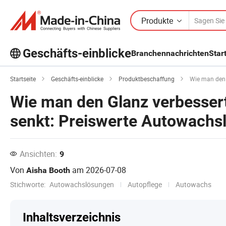
Produkte
Geschäfts-einblicke
Branchennachrichten
Star
Entdecken Sie weitere beliebte Artikel
Startseite
Geschäfts-einblicke
Produktbeschaffung
Wie man den Glan
im Bereich Business Insights!
Mehr Anzeigen
Wie man den Glanz verbessert
senkt: Preiswerte Autowachsl
Ansichten:
9
Von
am
2026-07-08
Aisha Booth
Stichworte:
Autowachslösungen
Autopflege
Autowachs
Inhaltsverzeichnis