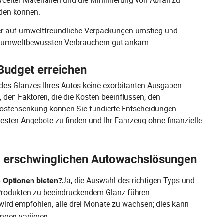
celter Materialien und die Minimierung von Abfall zu
rden können.
 der auf umweltfreundliche Verpackungen umstieg und
i umweltbewussten Verbrauchern gut ankam.
 Budget erreichen
es Glanzes Ihres Autos keine exorbitanten Ausgaben
, den Faktoren, die die Kosten beeinflussen, den
ostensenkung können Sie fundierte Entscheidungen
besten Angebote zu finden und Ihr Fahrzeug ohne finanzielle
u erschwinglichen Autowachslösungen
Ja, die Auswahl des richtigen Typs und
 Optionen bieten?
Produkten zu beeindruckendem Glanz führen.
wird empfohlen, alle drei Monate zu wachsen; dies kann
ngen variieren.