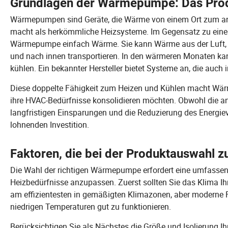
Grundlagen der Wärmepumpe: Das Prod
Wärmepumpen sind Geräte, die Wärme von einem Ort zum ander
macht als herkömmliche Heizsysteme. Im Gegensatz zu eine
Wärmepumpe einfach Wärme. Sie kann Wärme aus der Luft, 
und nach innen transportieren. In den wärmeren Monaten ka
kühlen. Ein bekannter Hersteller bietet Systeme an, die auch 
Diese doppelte Fähigkeit zum Heizen und Kühlen macht Wärme
ihre HVAC-Bedürfnisse konsolidieren möchten. Obwohl die a
langfristigen Einsparungen und die Reduzierung des Energi
lohnenden Investition.
Faktoren, die bei der Produktauswahl z
Die Wahl der richtigen Wärmepumpe erfordert eine umfassend
Heizbedürfnisse anzupassen. Zuerst sollten Sie das Klima I
am effizientesten in gemäßigten Klimazonen, aber moderne Fo
niedrigen Temperaturen gut zu funktionieren.
Berücksichtigen Sie als Nächstes die Größe und Isolierung Ih