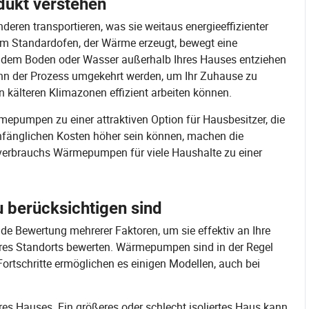
ukt verstehen
en transportieren, was sie weitaus energieeffizienter
m Standardofen, der Wärme erzeugt, bewegt eine
dem Boden oder Wasser außerhalb Ihres Hauses entziehen
nn der Prozess umgekehrt werden, um Ihr Zuhause zu
in kälteren Klimazonen effizient arbeiten können.
pumpen zu einer attraktiven Option für Hausbesitzer, die
nfänglichen Kosten höher sein können, machen die
everbrauchs Wärmepumpen für viele Haushalte zu einer
u berücksichtigen sind
e Bewertung mehrerer Faktoren, um sie effektiv an Ihre
hres Standorts bewerten. Wärmepumpen sind in der Regel
rtschritte ermöglichen es einigen Modellen, auch bei
res Hauses. Ein größeres oder schlecht isoliertes Haus kann