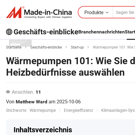
Produkte
Geschäfts-einblicke
Branchennachrichten
Star
Entdecken Sie weitere beliebte Artikel
Startseite
Geschäfts-einblicke
Start-up
Wärmepumpen 101: Wie Sie
im Bereich Business Insights!
Wärmepumpen 101: Wie Sie das
Mehr Anzeigen
Heizbedürfnisse auswählen
Ansichten:
11
Von
am
2025-10-06
Matthew Ward
Stichworte:
Wärmepumpe
Energieeffizienz
Klimaanlagen-Sy
Inhaltsverzeichnis