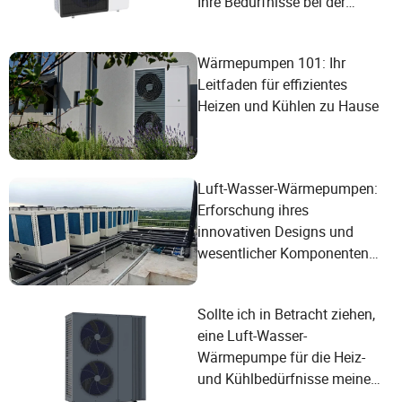
Ihre Bedürfnisse bei der
Wassererwärmung erfüllen
Wärmepumpen 101: Ihr
Leitfaden für effizientes
Heizen und Kühlen zu Hause
Luft-Wasser-Wärmepumpen:
Erforschung ihres
innovativen Designs und
wesentlicher Komponenten
zur Erfüllung moderner
Benutzerbedürfnisse
Sollte ich in Betracht ziehen,
eine Luft-Wasser-
Wärmepumpe für die Heiz-
und Kühlbedürfnisse meines
Hauses zu verwenden?