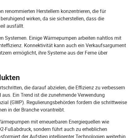
on renommierten Herstellern konzentrieren, die für
eruhigend wirken, da sie sicherstellen, dass die
il ausfällt.
den Systemen. Einige Wärmepumpen arbeiten nahtlos mit
effizienz. Konnektivität kann auch ein Verkaufsargument
utzern ermöglicht, ihre Systeme aus der Ferne über
dukten
hritten, die darauf abzielen, die Effizienz zu verbessern
d aus. Ein Trend ist die zunehmende Verwendung
zial (GWP). Regulierungsbehörden fordern die schrittweise
en in der Branche vorantreibt.
 Wärmepumpen mit erneuerbaren Energiequellen wie
CO2-Fußabdruck, sondern führt auch zu erheblichen
formiert der Aufstieg intelligenter Technologien weiterhin