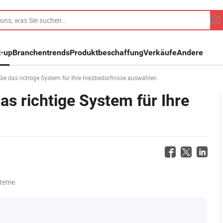
t-up
Branchentrends
Produktbeschaffung
Verkäufe
Andere
 das richtige System für Ihre Heizbedürfnisse auswählen
 richtige System für Ihre
steme