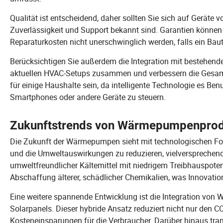
Qualität ist entscheidend, daher sollten Sie sich auf Geräte v
Zuverlässigkeit und Support bekannt sind. Garantien können b
Reparaturkosten nicht unerschwinglich werden, falls ein Baute
Berücksichtigen Sie außerdem die Integration mit bestehen
aktuellen HVAC-Setups zusammen und verbessern die Gesamt
für einige Haushalte sein, da intelligente Technologie es Ben
Smartphones oder andere Geräte zu steuern.
Zukunftstrends von Wärmepumpenpro
Die Zukunft der Wärmepumpen sieht mit technologischen Fortsc
und die Umweltauswirkungen zu reduzieren, vielversprechen
umweltfreundlicher Kältemittel mit niedrigem Treibhauspoten
Abschaffung älterer, schädlicher Chemikalien, was Innovation
Eine weitere spannende Entwicklung ist die Integration von
Solarpanels. Dieser hybride Ansatz reduziert nicht nur den 
Kosteneinsparungen für die Verbraucher. Darüber hinaus trans