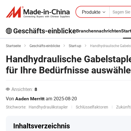
Produkte
Geschäfts-einblicke
Branchennachrichten
Star
Entdecken Sie weitere beliebte Artikel
im Bereich Business Insights!
Startseite
Geschäfts-einblicke
Start-up
Handhydraulische Gabelsta
Handhydraulische Gabelstaple
für Ihre Bedürfnisse auswähl
Ansichten:
8
Von
am
2025-08-20
Aaden Merritt
Stichworte:
Handhydraulikstapler
Schlüsselfaktoren
Zukünft
Inhaltsverzeichnis