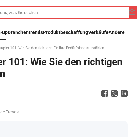
t-up
Branchentrends
Produktbeschaffung
Verkäufe
Andere
pler 101: Wie Sie den richtigen für Ihre Bedürfnisse auswählen
r 101: Wie Sie den richtigen
en
ige Trends