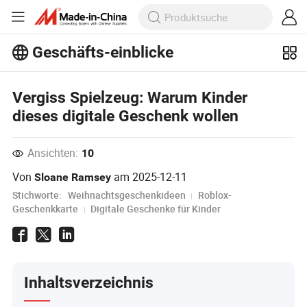
Geschäfts-einblicke
Entdecken Sie weitere beliebte Artikel
im Bereich Business Insights!
Vergiss Spielzeug: Warum Kinder
Mehr Anzeigen
dieses digitale Geschenk wollen
Ansichten:
10
Von
am
2025-12-11
Sloane Ramsey
Stichworte:
Weihnachtsgeschenkideen
Roblox-
Geschenkkarte
Digitale Geschenke für Kinder
Inhaltsverzeichnis