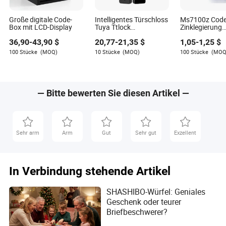
Große digitale Code-
Intelligentes Türschloss
Ms7100z Code
Box mit LCD-Display
Tuya Ttlock
Zinklegierung
Fernbedienung
Mechanischer 
36,90
-
43,90
$
20,77
-
21,35
$
1,05
-
1,25
$
Fingerabdruck Digitales
Schlüssel los 3
Tastatur NFC-Code
Schrank Code 
100 Stücke
(MOQ)
10 Stücke
(MOQ)
100 Stücke
(MOQ
Holztür Cloud für Hotel
Kombination 
Schloss Digita
Schlüssel los 
— Bitte bewerten Sie diesen Artikel —
Sehr arm
Arm
Gut
Sehr gut
Exzellent
In Verbindung stehende Artikel
SHASHIBO-Würfel: Geniales
Geschenk oder teurer
Briefbeschwerer?