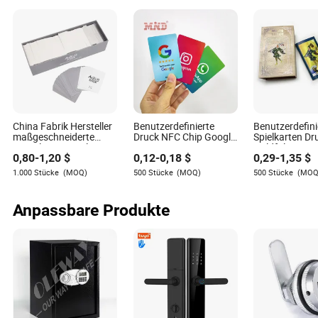
Werbegeschenk
China Fabrik Hersteller
Benutzerdefinierte
Benutzerdefini
maßgeschneiderte
Druck NFC Chip Google
Spielkarten Dr
Gestaltung Familien
Bewertungen Karte
Goldfolie Luxu
0,80
-
1,20
$
0,12
-
0,18
$
0,29
-
1,35
$
Spaß Kinder
Pop-up Amazon
Tarotkarten mi
Erwachsene Spiel Party
Bewertungs Karte NFC
magnetischer
1.000 Stücke
(MOQ)
500 Stücke
(MOQ)
500 Stücke
(MOQ
spielend strategisches
NTAG213 215 216
Memo Brettspiel Karten
Google Play
Spiel
Geschenkkarte
Anpassbare Produkte