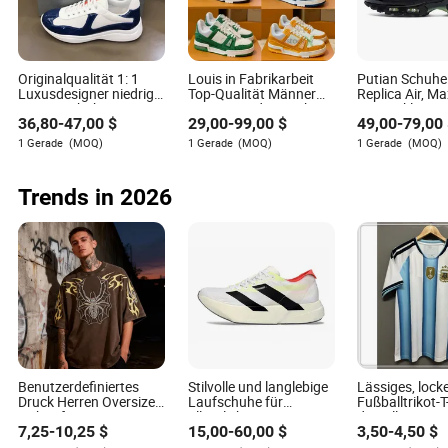
A: Leder und Canvas sind aufgrund ihrer Flexibilität,
Haltbarkeit und Atmungsaktivität beliebt, wobei die Wahl
vom Tanzstil abhängt.
Originalqualität 1: 1
Louis in Fabrikarbeit
Putian Schuhe 
F: Können Tanzschuhe im Freien getragen werden?
Luxusdesigner niedrige
Top-Qualität Männer
Replica Air, M
Freizeitschuhe
Frauen Mode Sneakers
Spitzenklasse,
36,80
-
47,00
$
29,00
-
99,00
$
49,00
-
79,00
markierte Sneaker
1: 1 Replica Online-
Sportschuhe,
A: Es ist am besten, Tanzschuhe drinnen zu halten, um
Herren Freizeitschuhe
Shop Putian Marken
Basketballsch
1 Gerade
(MOQ)
1 Gerade
(MOQ)
1 Gerade
(MOQ)
vorzeitigen Verschleiß zu vermeiden. Die Nutzung im
Damen Sneakers
Großhandel Tn Original
Original-Logo
Freien kann sowohl den Zustand als auch die Leistung der
Designer Logo Sport
und Grün
Fußballschuhe
Schuhe beeinträchtigen.
Trends in 2026
David Baker
Autor
Benutzerdefiniertes
Stilvolle und langlebige
Lässiges, lock
David Baker ist ein erfahrener Autor in der
Druck Herren Oversized
Laufschuhe für
Fußballtrikot-T
Bekleidungszubehörbranche. Er ist auf die
T-Shirt für
alltägliche
den Alltag mit
7,25
-
10,25
$
15,00
-
60,00
$
3,50
-
4,50
$
minimalistisches
Fitnessbegeisterte OEM
verwittertem
Vorschriften und Zertifizierungsanforderungen
Alltagskleidung
ODM Fabrik Hersteller
Druckeffekt