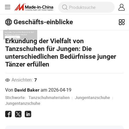
Geschäfts-einblicke
Entdecken Sie weitere beliebte Artikel
Erkundung der Vielfalt von
im Bereich Business Insights!
Tanzschuhen für Jungen: Die
Mehr Anzeigen
unterschiedlichen Bedürfnisse junger
Tänzer erfüllen
Ansichten:
7
Von
am
2026-04-19
David Baker
Stichworte:
Tanzschuhmaterialien
Jungentanzschuhe
Jungentanzschuhe