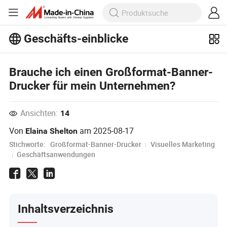
Geschäfts-einblicke
Entdecken Sie weitere beliebte Artikel
im Bereich Business Insights!
Brauche ich einen Großformat-Banner-
Mehr Anzeigen
Drucker für mein Unternehmen?
Ansichten:
14
Von
am
2025-08-17
Elaina Shelton
Stichworte:
Großformat-Banner-Drucker
Visuelles Marketing
Geschäftsanwendungen
Inhaltsverzeichnis