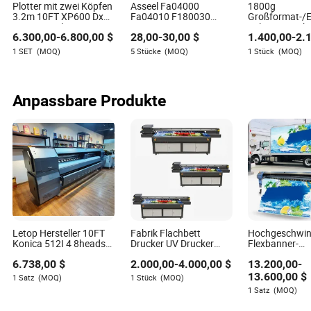
Plotter mit zwei Köpfen
Asseel Fa04000
1800g
3.2m 10FT XP600 Dx7
Fa04010 F180030
Großformat-/E
Dx5 Eco-Solvent-
F180040 Fa35001
Solvent-Drucke
6.300,00
-
6.800,00
$
28,00
-
30,00
$
1.400,00
-
2.
Drucker
Fa35011 F173080
Dx5/I3200/X
F173090 Tx800 I3200
1440dpi Yingh
1 SET
(MOQ)
5 Stücke
(MOQ)
1 Stück
(MOQ)
L850 XP600 Dx5 Dx7
Druckkopf für Epson
UV Dtf Druckkopf
Anpassbare Produkte
Letop Hersteller 10FT
Fabrik Flachbett
Hochgeschwind
Konica 512I 4 8heads
Drucker UV Drucker
Flexbanner-
Außen Großformat
UV2513 Flachbett
Druckmaschin
6.738,00
$
2.000,00
-
4.000,00
$
13.200,00
-
Digital Vinyl Flex
Drucker Preis mit guter
Köpfe Konica 
Banner Lösung Drucker
Qualität für Holz
Großformat-
13.600,00
$
1 Satz
(MOQ)
1 Stück
(MOQ)
Banner
Signaldrucker
1 Satz
(MOQ)