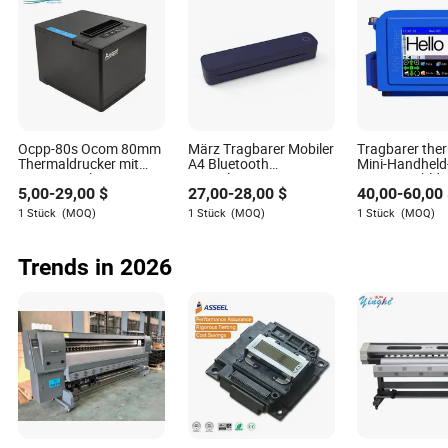
Aufrechterhaltung der Qualität. Mit einem reichen
Erfahrungsschatz in diesem Sektor bietet Elaina
wertvolle Einblicke und Analysen, um Unternehmen bei
der Bewältigung der Komplexität des
Verpackungsdrucks zu unterstützen.
Ocpp-80s Ocom 80mm
März Tragbarer Mobiler
Tragbarer the
Thermaldrucker mit
A4 Bluetooth
Mini-Handheld
automatischem
Tintenloser USB
Tintenstrahldr
5,00
-
29,00
$
27,00
-
28,00
$
40,00
-
60,00
Schneidegerät
Thermodrucker Büros
Haltbarkeitsd
Drahtlos Direkt
QR-Code, Barc
1 Stück
(MOQ)
1 Stück
(MOQ)
1 Stück
(MOQ)
Tattoodruck Mini
Logo-Tintenst
Thermodrucker
Trends in 2026