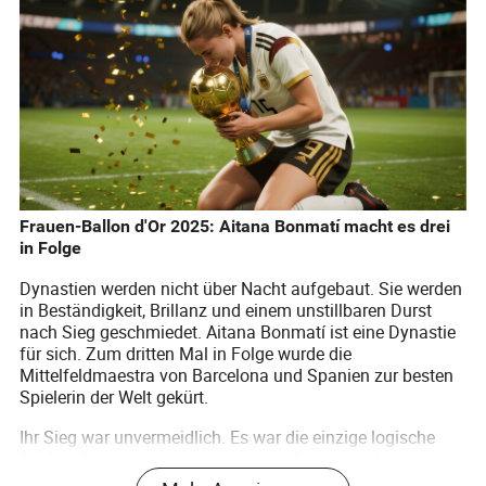
Frauen-Ballon d'Or 2025: Aitana Bonmatí macht es drei
in Folge
Dynastien werden nicht über Nacht aufgebaut. Sie werden
in Beständigkeit, Brillanz und einem unstillbaren Durst
nach Sieg geschmiedet. Aitana Bonmatí ist eine Dynastie
für sich. Zum dritten Mal in Folge wurde die
Mittelfeldmaestra von Barcelona und Spanien zur besten
Spielerin der Welt gekürt.
Ihr Sieg war unvermeidlich. Es war die einzige logische
Schlussfolgerung zu einer weiteren Saison, in der sie
Fußball aus einer anderen Dimension spielte. Bonmatí