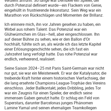
verdient anfühlt. So lange war Dembélé ein Spieler, der
durch Potenzial definiert wurde—ein Flackern von Genie,
eingehüllt in frustrierende Inkonstanz. Sein Weg war ein
Marathon von Rückschlägen und Momenten der Brillanz.
Ich erinnere mich, ihn vor Jahren gesehen zu haben, ein
Wirbel aus rohem Talent. Das Potenzial war ein
Glühwürmchen im Glas—hell, aber eingeschlossen. Ihn
auf dieser Bühne zu sehen, wie er den Ballon d'Or
hochhält, fühlte sich an, als würde ich das letzte Kapitel
einer Erlösungsgeschichte sehen, die ich fast ein
Jahrzehnt lang verfolgt hatte. Das rohe Potenzial war
endlich, verheerend, realisiert.
Seine Saison 2024–25 mit Paris Saint-Germain war nicht
nur gut; sie war ein Meisterwerk. Er war der Katalysator, die
treibende Kraft hinter einem historischen Vierfachsieg, der
die lang ersehnte Champions-League-Trophäe des Vereins
einschloss. Jeder Ballkontakt, jedes Dribbling, jedes Tor
war ein Zeugnis für einen Spieler, der endlich seine
immensen Gaben genutzt hatte. Er schlug ein Feld von
Superstars, darunter Barcelonas junges Phänomen
Lamine Yamal und seinen ehemaligen Teamkollegen