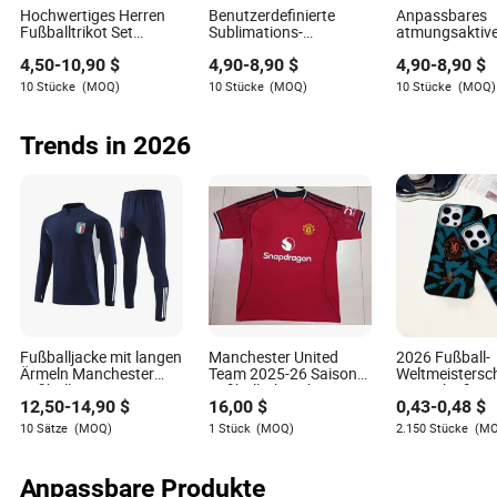
Chloe Kelly (England, Manchester City/Arsenal)
Hochwertiges Herren
Benutzerdefinierte
Anpassbares
Fußballtrikot Set
Sublimations-
atmungsaktiv
Patri Guijarro (Spanien, Barcelona)
Großhandel individuelle
Atmungsaktive
Fußballtrikot m
4,50
-
10,90
$
4,90
-
8,90
$
4,90
-
8,90
$
Sublimation
Sporttrikots für Team-
Sublimationsl
Sportuniform
Fußballtrainingsaktivitäten
Design
10 Stücke
(MOQ)
10 Stücke
(MOQ)
10 Stücke
(MOQ)
Leah Williamson (England, Arsenal)
Fußballtrikot
Ewa Pajor (Polen, Barcelona)
Trends in 2026
Lucy Bronze (England, Chelsea)
Hannah Hampton (England, Chelsea)
Claudia Pina (Spanien, Barcelona)
Marta (Brasilien, Orlando Pride)
Caroline Graham Hansen (Norwegen, Barcelona)
Fußballjacke mit langen
Manchester United
2026 Fußball-
Ärmeln Manchester
Team 2025-26 Saison
Weltmeistersc
Barbra Banda (Sambia, Orlando Pride)
Fußballverein Herren
Fußballtrikots können
Neues heißes
12,50
-
14,90
$
16,00
$
0,43
-
0,48
$
Trainingsjersey Jacke
Namen und Nummern
Verkaufsartike
Sandy Baltimore (Frankreich, Chelsea)
neueste
drucken
Manchester Ci
10 Sätze
(MOQ)
1 Stück
(MOQ)
2.150 Stücke
(M
Trainingsanzug
Fußballmanns
Fan Souvenir 
Cristiana Girelli (Italien, Juventus)
Anti-Rutsch H
Anpassbare Produkte
Vollabdeckun