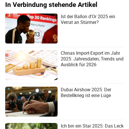
In Verbindung stehende Artikel
Caroline Weir (Schottland, Real Madrid)
Ist der Ballon d'Or 2025 ein
Verrat an Stürmer?
Chinas Import-Export im Jahr
2025: Jahresdaten, Trends und
Ausblick für 2026
Dubai Airshow 2025: Der
Torhüter und junge Stars glänzen mit Yashin- und Kopa-
Bestellkrieg ist eine Lüge
Trophäen
Während die Hauptpreise des Ballon d'Or die Schlagzeilen
beherrschen, ehrt die Zeremonie auch die Spezialisten, die
das Rückgrat und die Zukunft des Sports bilden. Die
Yashin-Trophäe für den besten Torhüter und die Kopa-
Ich bin ein Star 2025: Das Leck