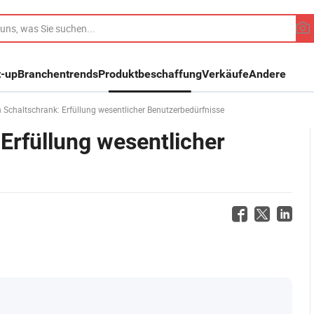
t-up
Branchentrends
Produktbeschaffung
Verkäufe
Andere
n Schaltschrank: Erfüllung wesentlicher Benutzerbedürfnisse
 Erfüllung wesentlicher