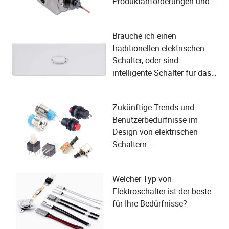
Produktanforderungen und
Benutzererwartungen
Brauche ich einen
traditionellen elektrischen
Schalter, oder sind
intelligente Schalter für das
moderne Leben
unverzichtbar geworden?
Zukünftige Trends und
Benutzerbedürfnisse im
Design von elektrischen
Schaltern:
Herausforderungen in einer
intelligent vernetzten Welt
Welcher Typ von
meistern
Elektroschalter ist der beste
für Ihre Bedürfnisse?