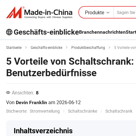
Produkte
Geschäfts-einblicke
Branchennachrichten
Star
Entdecken Sie weitere beliebte Artikel
Startseite
Geschäfts-einblicke
Produktbeschaffung
5 Vorteile vo
im Bereich Business Insights!
5 Vorteile von Schaltschrank:
Mehr Anzeigen
Benutzerbedürfnisse
Ansichten:
8
Von
am
2026-06-12
Devin Franklin
Stichworte:
Stromverteilung
Schaltschränke
Schaltschrank
Inhaltsverzeichnis